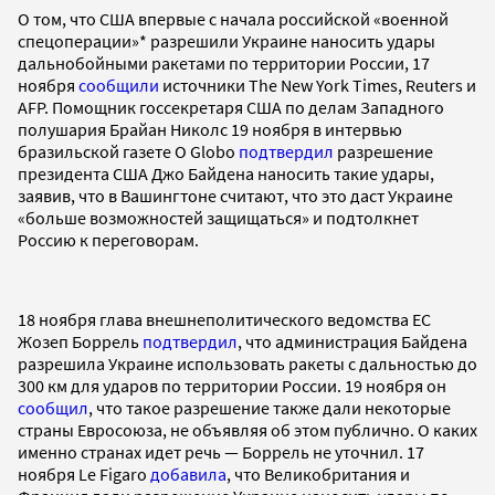
О том, что США впервые с начала российской «военной
спецоперации»* разрешили Украине наносить удары
дальнобойными ракетами по территории России, 17
ноября
сообщили
источники The New York Times, Reuters и
AFP. Помощник госсекретаря США по делам Западного
полушария Брайан Николс 19 ноября в интервью
бразильской газете O Globo
подтвердил
разрешение
президента США Джо Байдена наносить такие удары,
заявив, что в Вашингтоне считают, что это даст Украине
«больше возможностей защищаться» и подтолкнет
Россию к переговорам.
18 ноября глава внешнеполитического ведомства ЕС
Жозеп Боррель
подтвердил
, что администрация Байдена
разрешила Украине использовать ракеты с дальностью до
300 км для ударов по территории России. 19 ноября он
сообщил
, что такое разрешение также дали некоторые
страны Евросоюза, не объявляя об этом публично. О каких
именно странах идет речь — Боррель не уточнил. 17
ноября Le Figaro
добавила
, что Великобритания и