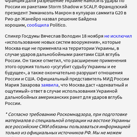
Франция дали разрешение Украине наносить удары по
России их ракетами Storm Shadow и SCALP. Французский
президент Эмманюэль Макрон в кулуарах саммита G20 в
Рио-де-Жанейро назвал решение Байдена
хорошим,
сообщила
Politico.
Спикер Госдумы Вячеслав Володин 18 ноября
не исключил
«использование новых систем вооружения», которые
Москва еще не применяла на территории Украины, в
случае ударов дальнобойными ракетами США вглубь
России. Он также отметил, что расширение применения
этого оружия только «усугубит судьбу Украины и ее
будущее», а также окончательно разрушит отношения
России и США. Официальный представитель МИД России
Мария Захарова
заявила
, что Москва даст «адекватный и
ощутимый» ответ в случае использования Украиной
дальнобойных американских ракет для ударов вглубь
России.
* Согласно требованию Роскомнадзора, при подготовке
материалов о специальной операции на востоке Украины
все российские СМИ обязаны пользоваться информацией
только из официальных источников РФ. Мы не можем