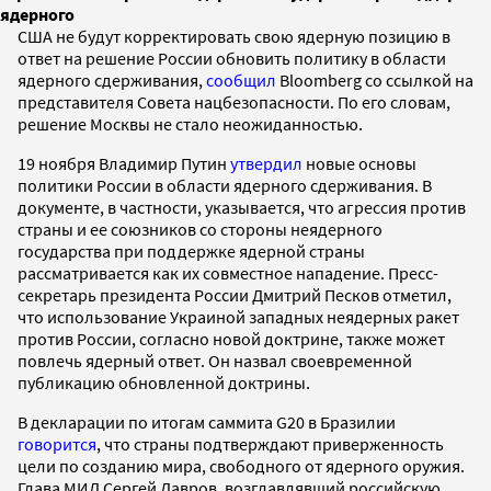
ядерного
США не будут корректировать свою ядерную позицию в
ответ на решение России обновить политику в области
ядерного сдерживания,
сообщил
Bloomberg со ссылкой на
представителя Совета нацбезопасности. По его словам,
решение Москвы не стало неожиданностью.
19 ноября Владимир Путин
утвердил
новые основы
политики России в области ядерного сдерживания. В
документе, в частности, указывается, что агрессия против
страны и ее союзников со стороны неядерного
государства при поддержке ядерной страны
рассматривается как их совместное нападение. Пресс-
секретарь президента России Дмитрий Песков отметил,
что использование Украиной западных неядерных ракет
против России, согласно новой доктрине, также может
повлечь ядерный ответ. Он назвал своевременной
публикацию обновленной доктрины.
В декларации по итогам саммита G20 в Бразилии
говорится
, что страны подтверждают приверженность
цели по созданию мира, свободного от ядерного оружия.
Глава МИД Сергей Лавров, возглавлявший российскую