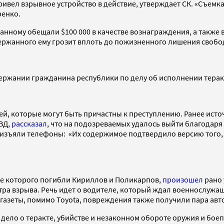
вел взрывное устройство в действие, утверждает СК. «Съемка
ренко.
нному обещали $100 000 в качестве вознаграждения, а также в
адержанного ему грозит вплоть до пожизненного лишения свобо
ержании гражданина республики по делу об исполнении терак
дей, которые могут быть причастны к преступлению. Ранее ист
ВД,
рассказал
, что на подозреваемых удалось выйти благодар
 изъяли телефоны: «Их содержимое подтвердило версию того,
ате которого погибли Кириллов и Поликарпов,
произошел
рано 
ра взрыва. Речь идет о водителе, который ждал военнослужащ
газеты, помимо Toyota, повреждения также получили пара ав
дело о теракте, убийстве и незаконном обороте оружия и бое