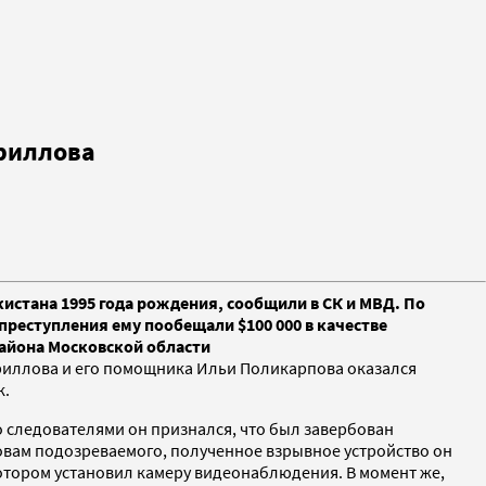
ириллова
истана 1995 года рождения, сообщили в СК и МВД. По
преступления ему пообещали $100 000 в качестве
района Московской области
риллова и его помощника Ильи Поликарпова оказался
к.
 следователями он признался, что был завербован
ловам подозреваемого, полученное взрывное устройство он
котором установил камеру видеонаблюдения. В момент же,