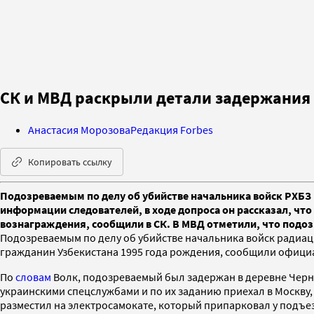
СК и МВД раскрыли детали задержания 
Анастасия Морозова
Редакция Forbes
Копировать ссылку
Подозреваемым по делу об убийстве начальника войск РХБЗ 
информации следователей, в ходе допроса он рассказал, чт
вознаграждения, сообщили в СК. В МВД отметили, что подо
Подозреваемым по делу об убийстве начальника войск радиац
гражданин Узбекистана 1995 года рождения, сообщили офици
По
словам
Волк, подозреваемый был задержан в деревне Черно
украинскими спецслужбами и по их заданию приехал в Москву
разместил на электросамокате, который припарковал у подъе