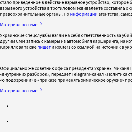
стало приведенное в действие взрывное устройство, которое 
взрывного устройства в тротиловом эквиваленте составила око
правоохранительные органы. По
информации
агентства, сам
Материал по теме
Украинские спецслужбы взяли на себя ответственность за уби
другим СМИ запись с камеры из автомобиля каршеринга, на кот
Кириллова также
пишет
и Reuters со ссылкой на источник в ук
Официально же советник офиса президента Украины Михаил По
«внутренних разборок», передает Telegram-канал «Политика с
«о подозрении» в «приказе применять химическое оружие» пр
Материал по теме