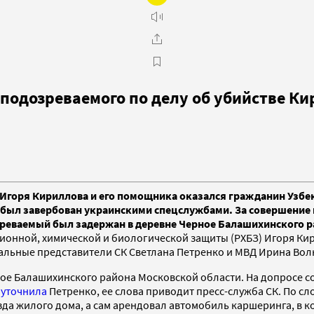
подозреваемого по делу об убийстве К
Игоря Кириллова и его помощника оказался гражданин Узбек
о был завербован украинскими спецслужбами. За совершение 
зреваемый был задержан в деревне Черное Балашихинского 
ионной, химической и биологической защиты (РХБЗ) Игоря Ки
альные представители СК Светлана Петренко и МВД Ирина Вол
е Балашихинского района Московской области. На допросе со
,
уточнила
Петренко, ее слова приводит пресс-служба СК. По с
зда жилого дома, а сам арендовал автомобиль каршеринга, в 