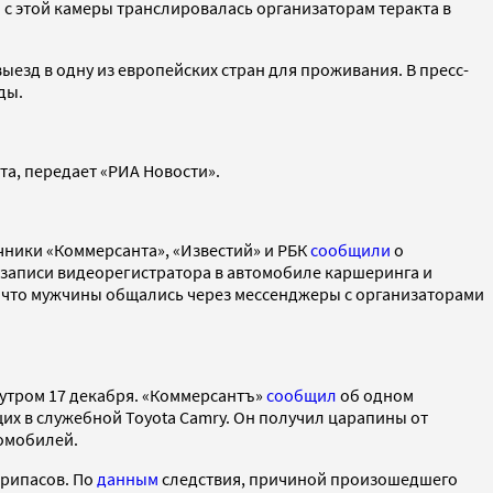
 с этой камеры транслировалась организаторам теракта в
ыезд в одну из европейских стран для проживания. В пресс-
ды.
та, передает «РИА Новости».
очники «Коммерсанта», «Известий» и РБК
сообщили
о
я записи видеорегистратора в автомобиле каршеринга и
 что мужчины общались через мессенджеры с организаторами
утром 17 декабря. «Коммерсантъ»
сообщил
об одном
их в служебной Toyota Camry. Он получил царапины от
томобилей.
припасов. По
данным
следствия, причиной произошедшего