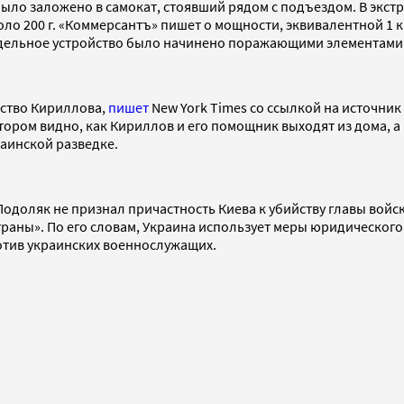
было заложено в самокат, стоявший рядом с подъездом. В экс
ло 200 г. «Коммерсантъ» пишет о мощности, эквивалентной 1 к
одельное устройство было начинено поражающими элементами
йство Кириллова,
пишет
New York Times со ссылкой на источник
ором видно, как Кириллов и его помощник выходят из дома, а п
раинской разведке.
доляк не признал причастность Киева к убийству главы войск
траны». По его словам, Украина использует меры юридическог
отив украинских военнослужащих.