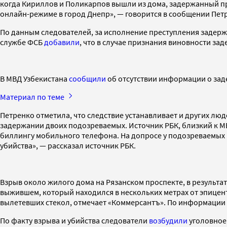
когда Кириллов и Поликарпов вышли из дома, задержанный при
онлайн-режиме в город Днепр», — говорится в сообщении Пет
По данным следователей, за исполнение преступления задержа
службе ФСБ
добавили
, что в случае признания виновности з
В МВД Узбекистана
сообщили
об отсутствии информации о зад
Материал по теме
Петренко отметила, что следствие устанавливает и других лю
задержании двоих подозреваемых. Источник РБК, близкий к М
биллингу мобильного телефона. На допросе у подозреваемых
убийства», — рассказал источник РБК.
Взрыв около жилого дома на Рязанском проспекте, в результ
выжившем, который находился в нескольких метрах от эпицент
вылетевших стекол, отмечает «Коммерсантъ». По информации 
По факту взрыва и убийства следователи
возбудили
уголовное 