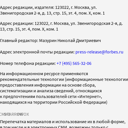
Адрес редакции, издателя: 123022, г. Москва, ул.
Звенигородская 2-я, д. 13, стр. 15, эт. 4, пом. X, ком. 1
Адрес редакции: 123022, г. Москва, ул. Звенигородская 2-я, д.
13, стр. 15, эт. 4, пом. X, ком. 1
Главный редактор: Мазурин Николай Дмитриевич
Адрес электронной почты редакции:
press-release@forbes.ru
Номер телефона редакции:
+7 (495) 565-32-06
На информационном ресурсе применяются
рекомендательные технологии (информационные технологии
предоставления информации на основе сбора,
систематизации и анализа сведений, относящихся
к предпочтениям пользователей сети «Интернет»,
находящихся на территории Российской Федерации)
СМИ2
SPARROW
INFOX
Перепечатка материалов и использование их в любой форме,
в том числе и в электронных СМИ, возможны только с