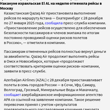
Накануне израильская El AL на неделю отменила рейсы в
Москву
Казахстанская Qazaq Air приостановила выполнение
рейсов по маршруту Астана — Екатеринбург с 28 декабря
по 27 января 2025 года,
сообщила
пресс-служба компании.
«Приостановление рейсов осуществлено для обеспечения
безопасности пассажиров и членов экипажа по итогам
постоянно проводимой оценки рисков полетов
в Россию», — отметили в компании.
Пассажирам отмененных рейсов полностью вернут деньги
за авиабилеты. Qazaq Air продолжит выполнять рейсы
в Омск и Новосибирск, которые «продолжают
соответствовать критериям оценки рисков» компании,
заявили в пресс-службе.
Azerbaijan Airlines (AZAL)
с 28 декабря приостанавливает
полеты в семь городов России — в Сочи, Уфу, Самару,
Волгоград, Грозный, Минеральные Воды и Махачкалу,
сообщает
азербайджанское информационное агентство
APA со ссылкой на заявление компании. Такое решение
перевозчик принял с учетом «результатов
предварительного расследования крушения самолета