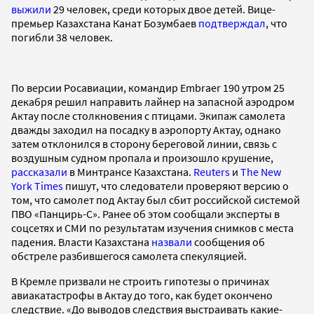
выжили
29 человек, среди которых двое детей. Вице-
премьер Казахстана Канат Бозумбаев
подтверждал
, что
погибли 38 человек.
По версии Росавиации, командир Embraer 190 утром 25
декабря решил направить лайнер на запасной аэродром
Актау после столкновения с птицами. Экипаж самолета
дважды заходил на посадку в аэропорту Актау, однако
затем отклонился в сторону береговой линии, связь с
воздушным судном пропала и произошло крушение,
рассказали
в Минтрансе Казахстана.
Reuters
и
The New
York Times
пишут, что следователи проверяют версию о
том, что самолет под Актау был сбит российской системой
ПВО «Панцирь-С». Ранее об этом сообщали эксперты в
соцсетях и СМИ по результатам изучения снимков с места
падения. Власти Казахстана
назвали
сообщения об
обстреле разбившегося самолета спекуляцией.
В Кремле призвали не строить гипотезы о причинах
авиакатастрофы в Актау до того, как будет окончено
следствие. «До выводов следствия выстраивать какие-