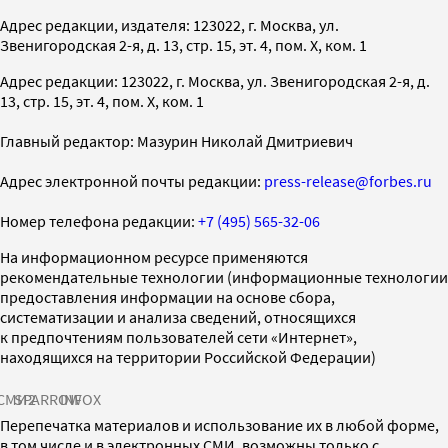
Адрес редакции, издателя: 123022, г. Москва, ул.
Звенигородская 2-я, д. 13, стр. 15, эт. 4, пом. X, ком. 1
Адрес редакции: 123022, г. Москва, ул. Звенигородская 2-я, д.
13, стр. 15, эт. 4, пом. X, ком. 1
Главный редактор: Мазурин Николай Дмитриевич
Адрес электронной почты редакции:
press-release@forbes.ru
Номер телефона редакции:
+7 (495) 565-32-06
На информационном ресурсе применяются
рекомендательные технологии (информационные технологии
предоставления информации на основе сбора,
систематизации и анализа сведений, относящихся
к предпочтениям пользователей сети «Интернет»,
находящихся на территории Российской Федерации)
СМИ2
SPARROW
INFOX
Перепечатка материалов и использование их в любой форме,
в том числе и в электронных СМИ, возможны только с