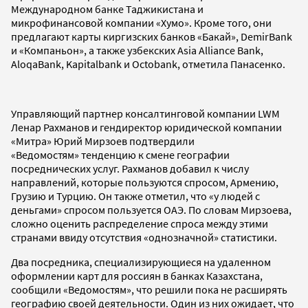
Международном банке Таджикистана и
микрофинансовой компании «Хумо». Кроме того, они
предлагают карты киргизских банков «Бакай», DemirBank
и «Компаньон», а также узбекских Asia Alliance Bank,
AloqaBank, Kapitalbank и Octobank, отметила Панасенко.
Управляющий партнер консалтинговой компании LWM
Ленар Рахманов и гендиректор юридической компании
«Митра» Юрий Мирзоев подтвердили
«Ведомостям» тенденцию к смене географии
посреднических услуг. Рахманов добавил к числу
направлений, которые пользуются спросом, Армению,
Грузию и Турцию. Он также отметил, что «у людей с
деньгами» спросом пользуется ОАЭ. По словам Мирзоева,
сложно оценить распределение спроса между этими
странами ввиду отсутствия «однозначной» статистики.
Два посредника, специализирующиеся на удаленном
оформлении карт для россиян в банках Казахстана,
сообщили «Ведомостям», что решили пока не расширять
географию своей деятельности. Один из них ожидает, что