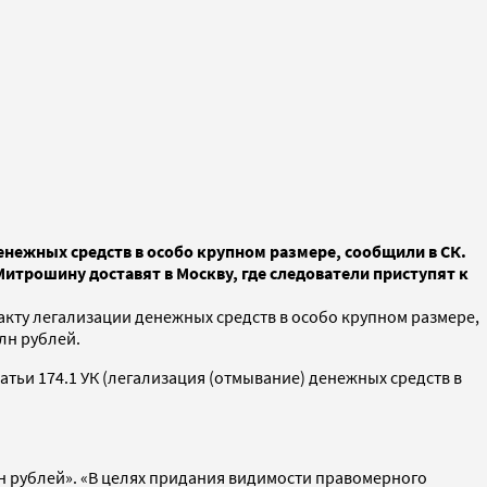
енежных средств в особо крупном размере, сообщили в СК.
Митрошину доставят в Москву, где следователи приступят к
кту легализации денежных средств в особо крупном размере,
лн рублей.
атьи 174.1 УК (легализация (отмывание) денежных средств в
млн рублей». «В целях придания видимости правомерного