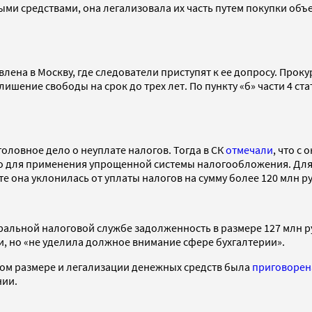
и средствами, она легализовала их часть путем покупки объе
лена в Москву, где следователи приступят к ее допросу. Прок
лишение свободы на срок до трех лет. По пункту «б» части 4 с
оловное дело о неуплате налогов. Тогда в СК
отмечали
, что с
го для применения упрощенной системы налогообложения. Для
 она уклонилась от уплаты налогов на сумму более 120 млн р
альной налоговой службе задолженность в размере 127 млн 
ги, но «не уделила должное внимание сфере бухгалтерии».
пном размере и легализации денежных средств была
приговоре
нии.