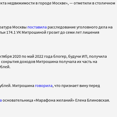
кта недвижимости в городе Москве», — отметили в столичном
уратура Москвы
поставила
расследование уголовного дела на
татьи 174.1 УК Митрошиной грозит до семи лет лишения
 октября 2020 по май 2022 года блогер, будучи ИП, получила
 сокрытия доходов Митрошина получала их часть на
ублей.
рублей. Митрошина
говорила
, что признает вину перед
на
основательница «Марафона желаний» Елена Блиновская.