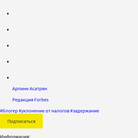
Арпине Асатрян
Редакция Forbes
#
блогер
#
уклонение от налогов
#
задержание
Подписаться
Информация: