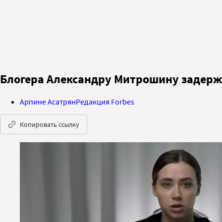
Блогера Александру Митрошину задержа
Арпине Асатрян
Редакция Forbes
Копировать ссылку