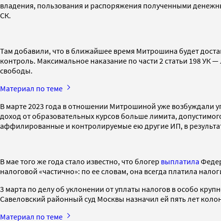
владения, пользования и распоряжения полученными денежным
СК.
Там добавили, что в ближайшее время Митрошина будет достав
контроль. Максимальное наказание по части 2 статьи 198 УК — 
свободы.
Материал по теме
В марте 2023 года в отношении Митрошиной уже возбуждали уг
доход от образовательных курсов больше лимита, допустимо
аффилированные и контролируемые ею другие ИП, в результате
В мае того же года стало известно, что блогер
выплатила
Федер
налоговой «частично»: по ее словам, она всегда платила нало
3 марта по делу об уклонении от уплаты налогов в особо кру
Савеловский районный суд Москвы назначил ей пять лет коло
Материал по теме