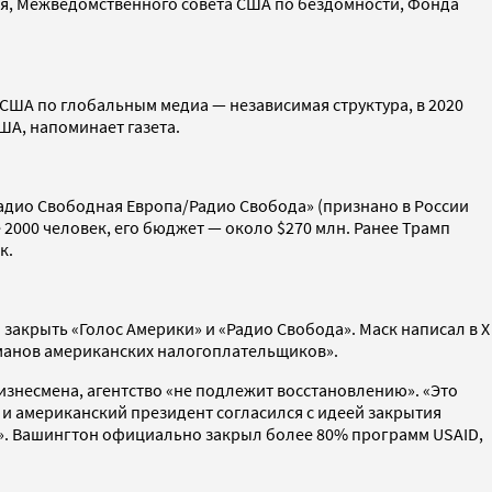
ия, Межведомственного совета США по бездомности, Фонда
о США по глобальным медиа — независимая структура, в 2020
ША, напоминает газета.
Радио Свободная Европа/Радио Свобода» (признано в России
е 2000 человек, его бюджет — около $270 млн. Ранее Трамп
к.
закрыть «Голос Америки» и «Радио Свобода». Маск написал в X
арманов американских налогоплательщиков».
изнесмена, агентство «не подлежит восстановлению». «Это
 и американский президент согласился с идеей закрытия
х». Вашингтон официально закрыл более 80% программ USAID,