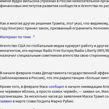
имени Вудро Вильсона (признан в России нежелательной орга
финансовых институтов развития сообществ и Агентства по р
Как и многие другие решения Трампа, этот указ, «по-видимому
году Конгресс принял закон, призванный ограничить полномо
Материал по теме
Агентство США по глобальным медиа курирует работу и други
иноагентом, его юрлицо Radio Free Europe/Radio Liberty (RFE/
назначил специальным советником агентства свою сторонницу,
В начале февраля глава Департамента государственной эффект
(заблокирована в России), что эти радиостанции «больше ник
Кроме того, в феврале Маск
сообщил
о начале ликвидации Аге
не червивое яблоко, а просто комок червей», — заявил он. Ми
организации. За несколько часов до заявления Маска Трамп 
заявил
в марте глава Госдепа Марко Рубио.