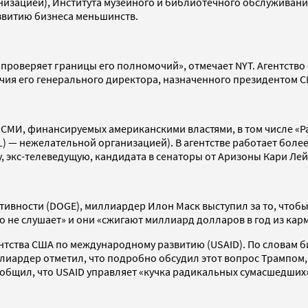
низацией), Института музейного и библиотечного обслуживан
азвитию бизнеса меньшинств.
, проверяет границы его полномочий», отмечает NYT. Агентств
чия его генерального директора, назначенного президентом С
х СМИ, финансируемых американскими властями, в том числе «
RL) — нежелательной организацией). В агентстве работает боле
 экс-телеведущую, кандидата в сенаторы от Аризоны Кари Лей
ивности (DOGE), миллиардер Илон Маск выступил за то, чтобы 
то не слушает» и они «сжигают миллиард долларов в год из к
нтства США по международному развитию (USAID). По словам б
ллиардер отметил, что подробно обсудил этот вопрос Трампом,
сообщил, что USAID управляет «кучка радикальных сумасшедши