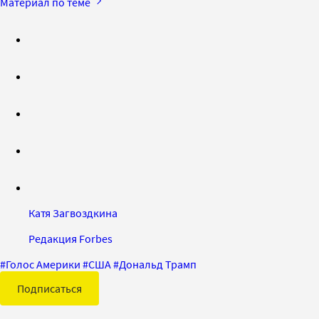
Материал по теме
Катя Загвоздкина
Редакция Forbes
#
Голос Америки
#
США
#
Дональд Трамп
Подписаться