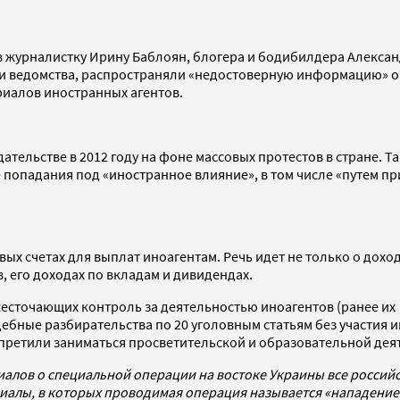
в журналистку Ирину Баблоян, блогера и бодибилдера Алекса
сии ведомства, распространяли «недостоверную информацию» о 
риалов иностранных агентов.
тельстве в 2012 году на фоне массовых протестов в стране. Т
е
попадания под «иностранное влияние», в том числе «путем п
ых счетах для выплат иноагентам. Речь идет не только о доход
 его доходах по вкладам и дивидендах.
жесточающих контроль за деятельностью иноагентов (ранее и
ебные разбирательства по 20 уголовным статьям без участия 
апретили заниматься просветительской и образовательной дея
иалов о специальной операции на востоке Украины все росси
алы, в которых проводимая операция называется «нападением