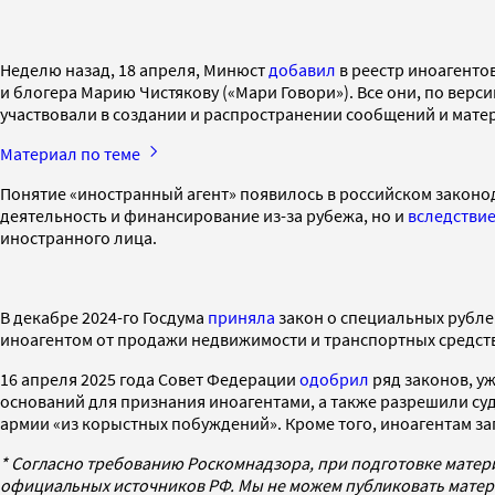
Неделю назад, 18 апреля, Минюст
добавил
в реестр иноагенто
и блогера Марию Чистякову («Мари Говори»). Все они, по вер
участвовали в создании и распространении сообщений и мате
Материал по теме
Понятие «иностранный агент» появилось в российском законода
деятельность и финансирование из-за рубежа, но и
вследстви
иностранного лица.
В декабре 2024-го Госдума
приняла
закон о специальных рублев
иноагентом от продажи недвижимости и транспортных средств,
16 апреля 2025 года Совет Федерации
одобрил
ряд законов, у
оснований для признания иноагентами, а также разрешили суд
армии «из корыстных побуждений». Кроме того, иноагентам з
* Согласно требованию Роскомнадзора, при подготовке матер
официальных источников РФ. Мы не можем публиковать матери