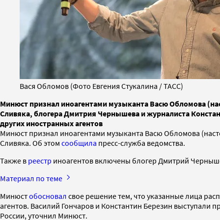
Вася Обломов (Фото Евгения Стукалина / ТАСС)
Минюст признал иноагентами музыканта Васю Обломова (нас
Сливяка, блогера Дмитрия Чернышева и журналиста Констант
других иностранных агентов
Минюст признал иноагентами музыканта Васю Обломова (насто
Сливяка. Об этом
сообщила
пресс-служба ведомства.
Также в
реестр
иноагентов включены блогер Дмитрий Чернышев
Материал по теме
Минюст
обосновал
свое решение тем, что указанные лица ра
агентов. Василий Гончаров и Константин Березин выступали п
России, уточнил Минюст.