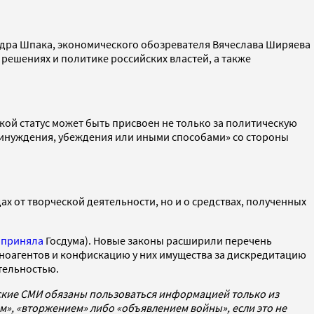
ндра Шпака, экономического обозревателя Вячеслава Ширяева
решениях и политике российских властей, а также
акой статус может быть присвоен не только за политическую
ринуждения, убеждения или иными способами» со стороны
ах от творческой деятельности, но и о средствах, полученных
х
приняла
Госдума). Новые законы расширили перечень
иноагентов и конфискацию у них имущества за дискредитацию
тельностью.
йские СМИ обязаны пользоваться информацией только из
», «вторжением» либо «объявлением войны», если это не