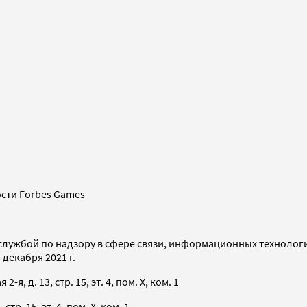
сти Forbes Games
службой по надзору в сфере связи, информационных технолог
декабря 2021 г.
я, д. 13, стр. 15, эт. 4, пом. X, ком. 1
тр. 15, эт. 4, пом. X, ком. 1