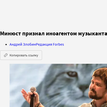
Минюст признал иноагентом музыкант
Андрей Злобин
Редакция Forbes
Копировать ссылку