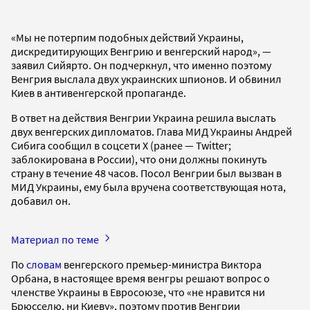
«Мы не потерпим подобных действий Украины,
дискредитирующих Венгрию и венгерский народ», —
заявил Сийярто. Он подчеркнул, что именно поэтому
Венгрия выслала двух украинских шпионов. И обвинил
Киев в антивенгерской пропаганде.
В ответ на действия Венгрии Украина решила выслать
двух венгерских дипломатов. Глава МИД Украины Андрей
Сибига сообщил в соцсети X (ранее — Twitter;
заблокирована в России), что они должны покинуть
страну в течение 48 часов. Посол Венгрии был вызван в
МИД Украины, ему была вручена соответствующая нота,
добавил он.
Материал по теме
По
словам
венгерского премьер-министра Виктора
Орбана, в настоящее время венгры решают вопрос о
членстве Украины в Евросоюзе, что «не нравится ни
Брюсселю, ни Киеву», поэтому против Венгрии