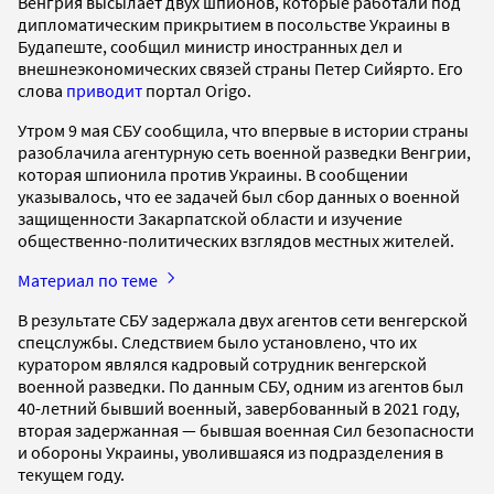
Венгрия высылает двух шпионов, которые работали под
дипломатическим прикрытием в посольстве Украины в
Будапеште, сообщил министр иностранных дел и
внешнеэкономических связей страны Петер Сийярто. Его
слова
приводит
портал Origo.
Утром 9 мая СБУ сообщила, что впервые в истории страны
разоблачила агентурную сеть военной разведки Венгрии,
которая шпионила против Украины. В сообщении
указывалось, что ее задачей был сбор данных о военной
защищенности Закарпатской области и изучение
общественно-политических взглядов местных жителей.
Материал по теме
В результате СБУ задержала двух агентов сети венгерской
спецслужбы. Следствием было установлено, что их
куратором являлся кадровый сотрудник венгерской
военной разведки. По данным СБУ, одним из агентов был
40-летний бывший военный, завербованный в 2021 году,
вторая задержанная — бывшая военная Сил безопасности
и обороны Украины, уволившаяся из подразделения в
текущем году.