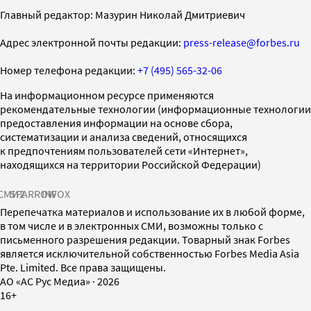
Главный редактор: Мазурин Николай Дмитриевич
Адрес электронной почты редакции:
press-release@forbes.ru
Номер телефона редакции:
+7 (495) 565-32-06
На информационном ресурсе применяются
рекомендательные технологии (информационные технологии
предоставления информации на основе сбора,
систематизации и анализа сведений, относящихся
к предпочтениям пользователей сети «Интернет»,
находящихся на территории Российской Федерации)
СМИ2
SPARROW
INFOX
Перепечатка материалов и использование их в любой форме,
в том числе и в электронных СМИ, возможны только с
письменного разрешения редакции. Товарный знак Forbes
является исключительной собственностью Forbes Media Asia
Pte. Limited. Все права защищены.
AO «АС Рус Медиа»
·
2026
16+