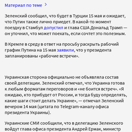
Материал по теме
Зеленский сообщил, что будет в Турции 15 мая и ожидает,
что Путин также лично приедет. В какой-то момент
поездку в Стамбул
допустил
и глава США Дональд Трамп —
он уточнил, что может поехать, если сочтет это полезным.
В Кремле в среду в ответ на просьбу раскрыть рабочий
график Путина на 15 мая
заявили
, что у президента
запланированы «рабочие встречи».
Украинская сторона официально не объявляла состав
своей делегации. Зеленский отмечал, что Украина готова
к любым форматам переговоров и «не боится встреч». «Я
ожидаю, кто прибудет от России, и тогда буду определять,
какие шаги стоит делать Украине», — отмечал Зеленский
вечером 14 мая (цитата по Telegram-каналу офиса
президента Украины).
Украинские СМИ сообщили, что в делегацию Зеленского
войдут глава офиса президента Андрей Ермак, министр