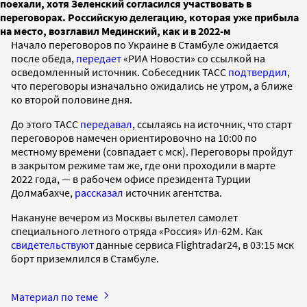
поехали, хотя Зеленский согласился участвовать в
переговорах. Российскую делегацию, которая уже прибыла
на место, возглавил Мединский, как и в 2022-м
Начало переговоров по Украине в Стамбуле ожидается
после обеда,
передает
«РИА Новости» со ссылкой на
осведомленный источник. Собеседник ТАСС
подтвердил
,
что переговоры изначально ожидались не утром, а ближе
ко второй половине дня.
До этого ТАСС
передавал
, ссылаясь на источник, что старт
переговоров намечен ориентировочно на 10:00 по
местному времени (совпадает с мск). Переговоры пройдут
в закрытом режиме там же, где они проходили в марте
2022 года, — в рабочем офисе президента Турции
Долмабахче,
рассказал
источник агентства.
Накануне вечером из Москвы вылетел самолет
специального летного отряда «Россия» Ил-62М. Как
свидетельствуют
данные сервиса Flightradar24, в 03:15 мск
борт приземлился в Стамбуле.
Материал по теме