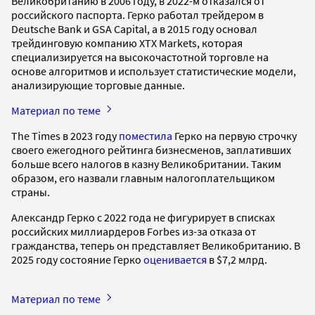
Великобританию в 2006 году, в 2022-м отказался от
российского паспорта. Герко работал трейдером в
Deutsche Bank и GSA Capital, а в 2015 году основал
трейдинговую компанию XTX Markets, которая
специализируется на высокочастотной торговле на
основе алгоритмов и использует статистические модели,
анализирующие торговые данные.
Материал по теме
The Times в 2023 году
поместила
Герко на первую строчку
своего ежегодного рейтинга бизнесменов, заплативших
больше всего налогов в казну Великобритании. Таким
образом, его назвали главным налогоплательщиком
страны.
Александр Герко с 2022 года не фигурирует в списках
российских миллиардеров Forbes из-за отказа от
гражданства, теперь он представляет Великобританию. В
2025 году состояние Герко
оценивается
в $7,2 млрд.
Материал по теме