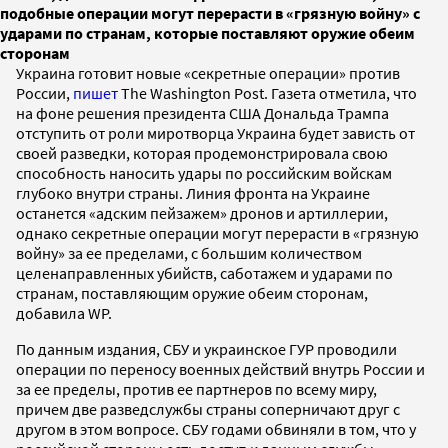
подобные операции могут перерасти в «грязную войну» с
ударами по странам, которые поставляют оружие обеим
сторонам
Украина готовит новые «секретные операции» против
России,
пишет
The Washington Post. Газета отметила, что
на фоне решения президента США Дональда Трампа
отступить от роли миротворца Украина будет зависть от
своей разведки, которая продемонстрировала свою
способность наносить удары по российским войскам
глубоко внутри страны. Линия фронта на Украине
останется «адским пейзажем» дронов и артиллерии,
однако секретные операции могут перерасти в «грязную
войну» за ее пределами, с большим количеством
целенаправленных убийств, саботажем и ударами по
странам, поставляющим оружие обеим сторонам,
добавила WP.
По данным издания, СБУ и украинское ГУР проводили
операции по переносу военных действий внутрь России и
за ее пределы, против ее партнеров по всему миру,
причем две разведслужбы страны соперничают друг с
другом в этом вопросе. СБУ годами обвиняли в том, что у