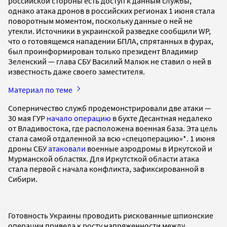
российской стороны есть доступ к данным службы,
однако атака дронов в российских регионах 1 июня стала
поворотным моментом, поскольку данные о ней не
утекли. Источники в украинской разведке сообщили WP,
что о готовящемся нападении БПЛА, спрятанных в фурах,
был проинформирован только президент Владимир
Зеленский — глава СБУ Василий Малюк не ставил о ней в
известность даже своего заместителя.
Материал по теме
Соперничество служб продемонстрировали две атаки —
30 мая ГУР
начало операцию
в бухте Десантная недалеко
от Владивостока, где расположена военная база. Эта цель
стала самой отдаленной за всю «спецоперацию»*. 1 июня
дроны СБУ
атаковали
военные аэродромы в Иркутской и
Мурманской областях. Для Иркутсткой области атака
стала первой с начала конфликта, зафиксированной в
Сибири.
Готовность Украины проводить рискованные шпионские
операции привела к росту напряженности между