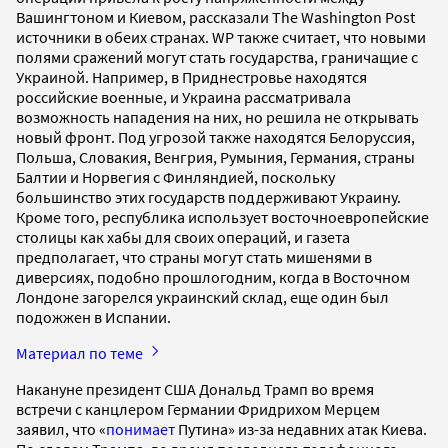
Вашингтоном и Киевом, рассказали The Washington Post
источники в обеих странах. WP также считает, что новыми
полями сражений могут стать государства, граничащие с
Украиной. Например, в Приднестровье находятся
российские военные, и Украина рассматривала
возможность нападения на них, но решила не открывать
новый фронт. Под угрозой также находятся Белоруссия,
Польша, Словакия, Венгрия, Румыния, Германия, страны
Балтии и Норвегия с Финляндией, поскольку
большинство этих государств поддерживают Украину.
Кроме того, республика использует восточноевропейские
столицы как хабы для своих операций, и газета
предполагает, что страны могут стать мишенями в
диверсиях, подобно прошлогодним, когда в Восточном
Лондоне загорелся украинский склад, еще один был
подожжен в Испании.
Материал по теме
Накануне президент США Дональд Трамп во время
встречи с канцлером Германии Фридрихом Мерцем
заявил, что «
понимает
Путина» из-за недавних атак Киева.