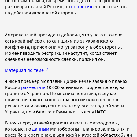
По словам Трампа, во время последнего телефонного
разговора с главой России, он
попросил
его не отвечать
на действия украинской стороны.
Американский президент добавил, что у него в голове
есть крайний срок по санкциям из-за украинского
конфликта, причем они могут затронуть обе стороны.
Момент вводить рестрикции наступит, когда станет
очевидна невозможность сделки, пояснил он.
Материал по теме
4 июня премьер Молдавии Дорин Речан заявил о планах
России
разместить
10 000 военных в Приднестровье, на
границе с Украиной. По мнению политика, в случае
появления такого количества российских военных в
регионе, они окажутся не только у юго-западной части
Украины, но и близко к Румынии — члену НАТО.
В ночь перед атакой дронов на военные аэродромы,
которые, по
данным
Минобороны, планировались в пяти
российских регионах, в Брянской и Курской областях были