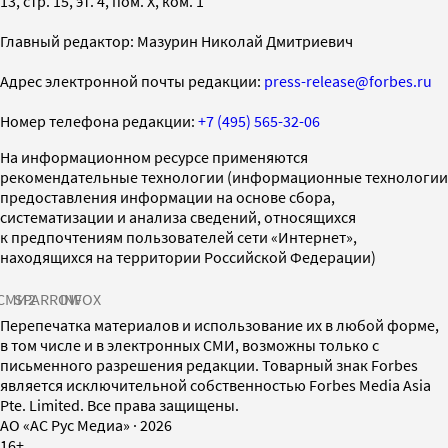
13, стр. 15, эт. 4, пом. X, ком. 1
Главный редактор: Мазурин Николай Дмитриевич
Адрес электронной почты редакции:
press-release@forbes.ru
Номер телефона редакции:
+7 (495) 565-32-06
На информационном ресурсе применяются
рекомендательные технологии (информационные технологии
предоставления информации на основе сбора,
систематизации и анализа сведений, относящихся
к предпочтениям пользователей сети «Интернет»,
находящихся на территории Российской Федерации)
СМИ2
SPARROW
INFOX
Перепечатка материалов и использование их в любой форме,
в том числе и в электронных СМИ, возможны только с
письменного разрешения редакции. Товарный знак Forbes
является исключительной собственностью Forbes Media Asia
Pte. Limited. Все права защищены.
AO «АС Рус Медиа»
·
2026
16+