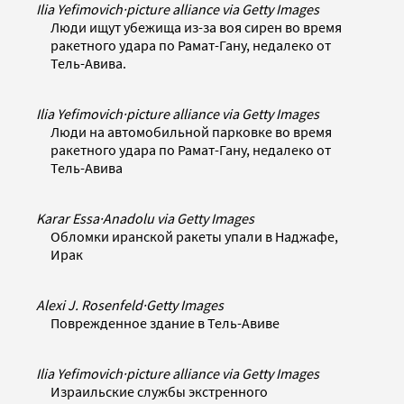
Ilia Yefimovich
·
picture alliance via Getty Images
Люди ищут убежища из-за воя сирен во время
ракетного удара по Рамат-Гану, недалеко от
Тель-Авива.
Ilia Yefimovich
·
picture alliance via Getty Images
Люди на автомобильной парковке во время
ракетного удара по Рамат-Гану, недалеко от
Тель-Авива
Karar Essa
·
Anadolu via Getty Images
Обломки иранской ракеты упали в Наджафе,
Ирак
Alexi J. Rosenfeld
·
Getty Images
Поврежденное здание в Тель-Авиве
Ilia Yefimovich
·
picture alliance via Getty Images
Израильские службы экстренного