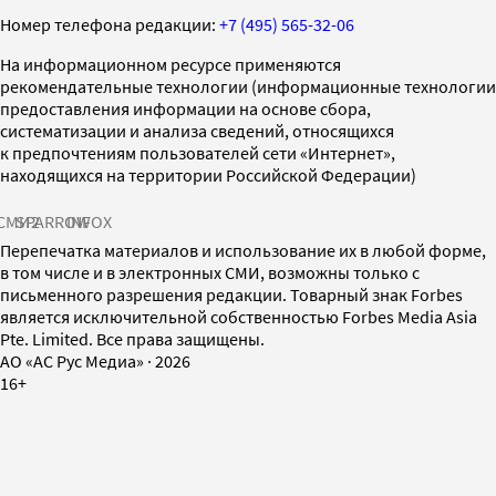
Номер телефона редакции:
+7 (495) 565-32-06
На информационном ресурсе применяются
рекомендательные технологии (информационные технологии
предоставления информации на основе сбора,
систематизации и анализа сведений, относящихся
к предпочтениям пользователей сети «Интернет»,
находящихся на территории Российской Федерации)
СМИ2
SPARROW
INFOX
Перепечатка материалов и использование их в любой форме,
в том числе и в электронных СМИ, возможны только с
письменного разрешения редакции. Товарный знак Forbes
является исключительной собственностью Forbes Media Asia
Pte. Limited. Все права защищены.
AO «АС Рус Медиа»
·
2026
16+