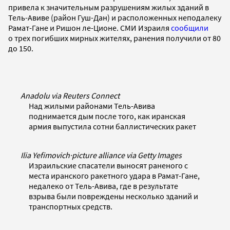
привела к значительным разрушениям жилых зданий в
Тель-Авиве (район Гуш-Дан) и расположенных неподалеку
Рамат-Гане и Ришон ле-Ционе. СМИ Израиля
сообщили
о трех погибших мирных жителях, ранения получили от 80
до 150.
Anadolu via Reuters Connect
Над жилыми районами Тель-Авива
поднимается дым после того, как иранская
армия выпустила сотни баллистических ракет
Ilia Yefimovich
·
picture alliance via Getty Images
Израильские спасатели выносят раненого с
места иранского ракетного удара в Рамат-Гане,
недалеко от Тель-Авива, где в результате
взрыва были повреждены несколько зданий и
транспортных средств.