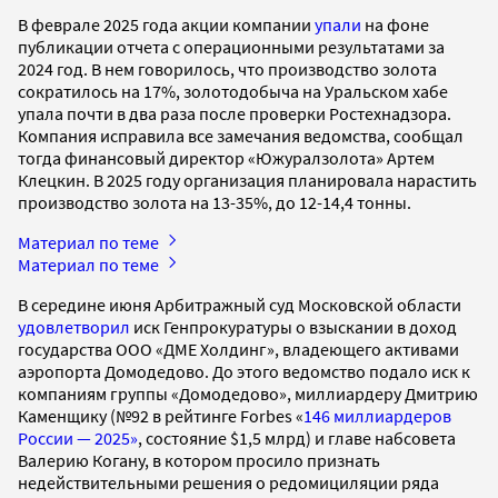
В феврале 2025 года акции компании
упали
на фоне
публикации отчета с операционными результатами за
2024 год. В нем говорилось, что производство золота
сократилось на 17%, золотодобыча на Уральском хабе
упала почти в два раза после проверки Ростехнадзора.
Компания исправила все замечания ведомства, сообщал
тогда финансовый директор «Южуралзолота» Артем
Клецкин. В 2025 году организация планировала нарастить
производство золота на 13-35%, до 12-14,4 тонны.
Материал по теме
Материал по теме
В середине июня Арбитражный суд Московской области
удовлетворил
иск Генпрокуратуры о взыскании в доход
государства ООО «ДМЕ Холдинг», владеющего активами
аэропорта Домодедово. До этого ведомство подало иск к
компаниям группы «Домодедово», миллиардеру Дмитрию
Каменщику (№92 в рейтинге Forbes «
146 миллиардеров
России — 2025»
, состояние $1,5 млрд) и главе набсовета
Валерию Когану, в котором просило признать
недействительными решения о редомициляции ряда