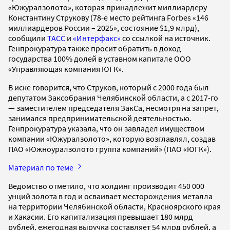
«Южуралзолото», которая принадлежит миллиардеру
Константину Струкову (78-е место рейтинга Forbes «146
миллиардеров России – 2025», состояние $1,9 млрд),
сообщили
ТАСС
и
«Интерфакс»
со ссылкой на источник.
Генпрокуратура также просит обратить в доход
государства 100% долей в уставном капитале ООО
«Управляющая компания ЮГК».
В иске говорится, что Струков, который с 2000 года был
депутатом Заксобрания Челябинской области, а с 2017-го
— заместителем председателя ЗакСа, несмотря на запрет,
занимался предпринимательской деятельностью.
Генпрокуратура указала, что он завладел имуществом
компании «Южуралзолото», которую возглавлял, создав
ПАО «Южноуралзолото группа компаний» (ПАО «ЮГК»).
Материал по теме
Ведомство отметило, что холдинг производит 450 000
унций золота в год и осваивает месторождения металла
на территории Челябинской области, Красноярского края
и Хакасии. Его капитализация превышает 180 млрд
рублей, ежегодная выручка составляет 54 млрд рублей, а