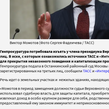
Виктор Момотов (Фото Сергея Фадеичева / ТАСС)
Генпрокуратура потребовала изъять у члена президиума Вер
лиц. В иске, с которым ознакомились источники ТАСС и «Ин
для прикрытия незаконного поведения и капитализации пр
Генпрокуратура подала в Останкинский районный суд Москвы и
зарегистрированных на третьих лиц, сообщили
ТАСС
и
«Интер
Речь идет о земельных участках и нежилых зданиях, находящих
«Момотов в период замещения должности судьи Верховного су
использовал судебную власть для защиты капитала, приобрете
извлекал доход в особо крупном размере для себя, родственн
предоставленный ему законом иммунитет и неприкосновенност