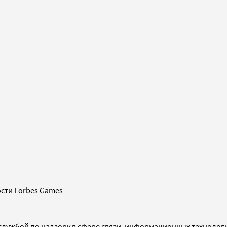
сти Forbes Games
службой по надзору в сфере связи, информационных технолог