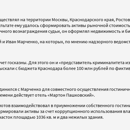
ествлял на территории Москвы, Краснодарского края, Ростов
зультате ему удалось сформировать активы рыночной стоимост
сячного вознаграждения судьи, он оформлял недвижимость и б
й и Иван Марченко, на которых, по мнению надзорного ведомс
чет госказны. Для этого он и «представитель криминалитета и
скали с бюджета Краснодара более 100 млн рублей по фиктив
ъединился с Марченко для совместного осуществления гостинич
времени действует отель «Мартон Пашковский».
мотов взаимодействовал в приумножении собственного гостин
формировали активы за счет коррупционного использования вл
часток площадью 1036 кв. м и два нежилых здания.