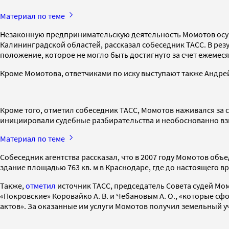
Материал по теме
Незаконную предпринимательскую деятельность Момотов осущ
Калининградской областей, рассказал собеседник ТАСС. В ре
положение, которое не могло быть достигнуто за счет ежеме
Кроме Момотова, ответчиками по иску выступают также Андре
Кроме того, отметил собеседник ТАСС, Момотов наживался за с
инициировали судебные разбирательства и необоснованно взы
Материал по теме
Собеседник агентства рассказал, что в 2007 году Момотов об
здание площадью 763 кв. м в Краснодаре, где до настоящего 
Также,
отметил
источник ТАСС, председатель Совета судей Мо
«Покровские» Коровайко А. В. и Чебановым А. О., «которые с
актов». За оказанные им услуги Момотов получил земельный у