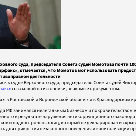
ховного суда, председателя Совета судей Момотова почти 10
терфакс», отмечается, что Момотов мог использовать предо
отивоправной деятельности
ск к судье Верховного суда, председателю Совета судей Викто
факс»
со ссылкой на источники, знакомые с документом.
ся в Ростовской и Воронежской областях и в Краснодарском кр
да РФ занимался нелегальным бизнесом и покровительством ем
нного в результате нарушения антикоррупционного законодател
иков и подконтрольных лиц, который не декларировал и скрыва
ь для прикрытия незаконного поведения и капитализации про