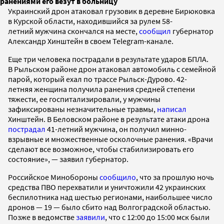
ранениями его везут в больницу
Украинский дрон атаковал грузовик в деревне Бирюковка
в Курской области, находившийся за рулем 58-
летний мужчина скончался на месте,
сообщил
губернатор
Александр Хинштейн в своем Telegram-канале.
Еще три человека пострадали в результате ударов БПЛА.
В Рыльском районе дрон атаковал автомобиль с семейной
парой, который ехал по трассе Рыльск-Дурово. 42-
летняя женщина получила ранения средней степени
тяжести, ее госпитализировали, у мужчины
зафиксированы незначительные травмы,
написал
Хинштейн. В Беловском районе в результате атаки дрона
пострадал
41-летний мужчина, он получил минно-
взрывные и множественные осколочные ранения. «Врачи
сделают все возможное, чтобы стабилизировать его
состояние», — заявил губернатор.
Российское Минобороны
сообщило
, что за прошлую ночь
средства ПВО перехватили и уничтожили 42 украинских
беспилотника над шестью регионами, наибольшее число
дронов — 19 — было сбито над Волгоградской областью.
Позже в ведомстве
заявили
, что с 12:00 до 15:00 мск были