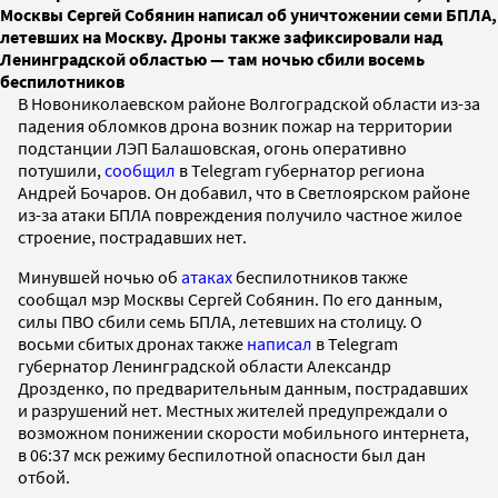
Москвы Сергей Собянин написал об уничтожении семи БПЛА,
летевших на Москву. Дроны также зафиксировали над
Ленинградской областью — там ночью сбили восемь
беспилотников
В Новониколаевском районе Волгоградской области из-за
падения обломков дрона возник пожар на территории
подстанции ЛЭП Балашовская, огонь оперативно
потушили,
сообщил
в Telegram губернатор региона
Андрей Бочаров. Он добавил, что в Светлоярском районе
из-за атаки БПЛА повреждения получило частное жилое
строение, пострадавших нет.
Минувшей ночью об
атаках
беспилотников также
сообщал мэр Москвы Сергей Собянин. По его данным,
силы ПВО сбили семь БПЛА, летевших на столицу. О
восьми сбитых дронах также
написал
в Telegram
губернатор Ленинградской области Александр
Дрозденко, по предварительным данным, пострадавших
и разрушений нет. Местных жителей предупреждали о
возможном понижении скорости мобильного интернета,
в 06:37 мск режиму беспилотной опасности был дан
отбой.