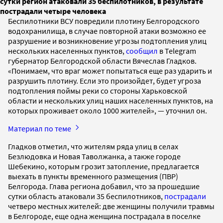
сутки регион атаковали 35 беспилотников, в результате
пострадали четыре человека
Беспилотники ВСУ повредили плотину Белгородского
водохранилища, в случае повторной атаки возможно ее
разрушение и возникновение угрозы подтопления улиц
нескольких населенных пунктов,
сообщил
в Telegram
губернатор Белгородской области Вячеслав Гладков.
«Понимаем, что враг может попытаться еще раз ударить и
разрушить плотину. Если это произойдет, будет угроза
подтопления поймы реки со стороны Харьковской
области и нескольких улиц наших населенных пунктов, на
которых проживает около 1000 жителей», — уточнил он.
Материал по теме
Гладков отметил, что жителям ряда улиц в селах
Безлюдовка и Новая Таволжанка, а также городе
Шебекино, которым грозит затопление, предлагается
выехать в пункты временного размещения (ПВР)
Белгорода. Глава региона добавил, что за прошедшие
сутки область атаковали 35 беспилотников,
пострадали
четверо местных жителей: две женщины получили травмы
в Белгороде, еще одна женщина пострадала в поселке