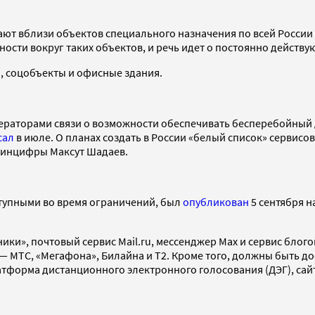
ют вблизи объектов специального назначения по всей России
сти вокруг таких объектов, и речь идет о постоянно действу
, соцобъекты и офисные здания.
операторами связи о возможности обеспечивать бесперебойный
сал
в июле. О планах создать в России «белый список» сервис
 Минцифры Максут Шадаев.
ступными во время ограничений, был
опубликован
5 сентября н
ки», почтовый сервис Mail.ru, мессенджер Max и сервис блогов
 МТС, «Мегафона», Билайна и Т2. Кроме того, должны быть дос
тформа дистанционного электронного голосования (ДЭГ), сай