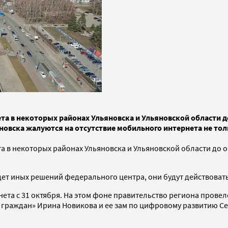
та в некоторых районах Ульяновска и Ульяновской области 
овска жалуются на отсутствие мобильного интернета не тол
 в некоторых районах Ульяновска и Ульяновской области до 
дет иных решений федерального центра, они будут действоват
нета с 31 октября. На этом фоне правительство региона пров
 граждан» Ирина Новикова и ее зам по цифровому развитию Се