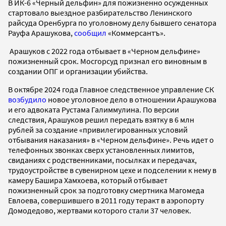
В ИК-6 «Черный дельфин» для пожизненно осужденных
стартовало выездное разбирательство Ленинского
райсуда Оренбурга по уголовному делу бывшего сенатора
Рауфа Арашукова,
сообщил
«Коммерсантъ».
Арашуков с 2022 года отбывает в «Черном дельфине»
пожизненный срок. Мосгорсуд признал его виновным в
создании ОПГ и организации убийства.
В октябре 2024 года Главное следственное управление СК
возбудило
новое уголовное дело в отношении Арашукова
и его адвоката Рустама Галиммулина. По версии
следствия, Арашуков решил передать взятку в 6 млн
рублей за создание «привилегированных условий
отбывания наказания» в «Черном дельфине». Речь идет о
телефонных звонках сверх установленных лимитов,
свиданиях с родственниками, посылках и передачах,
трудоустройстве в сувенирном цехе и подселении к нему в
камеру Башира Хамхоева, который отбывает
пожизненный срок за подготовку смертника Магомеда
Евлоева, совершившего в 2011 году теракт в аэропорту
Домодедово, жертвами которого стали 37 человек.