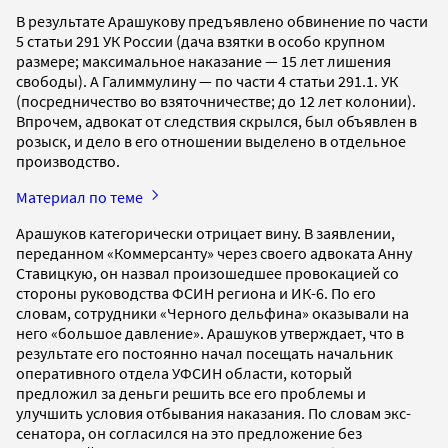
В результате Арашукову предъявлено обвинение по части
5 статьи 291 УК России (дача взятки в особо крупном
размере; максимальное наказание — 15 лет лишения
свободы). А Галиммулину — по части 4 статьи 291.1. УК
(посредничество во взяточничестве; до 12 лет колонии).
Впрочем, адвокат от следствия скрылся, был объявлен в
розыск, и дело в его отношении выделено в отдельное
производство.
Материал по теме
Арашуков категорически отрицает вину. В заявлении,
переданном «Коммерсанту» через своего адвоката Анну
Ставицкую, он назвал произошедшее провокацией со
стороны руководства ФСИН региона и ИК-6. По его
словам, сотрудники «Черного дельфина» оказывали на
него «большое давление». Арашуков утверждает, что в
результате его постоянно начал посещать начальник
оперативного отдела УФСИН области, который
предложил за деньги решить все его проблемы и
улучшить условия отбывания наказания. По словам экс-
сенатора, он согласился на это предложение без