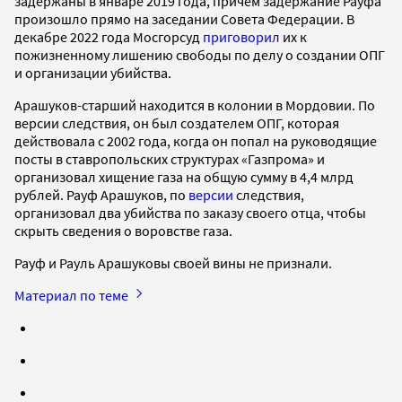
задержаны в январе 2019 года, причем задержание Рауфа
произошло прямо на заседании Совета Федерации. В
декабре 2022 года Мосгорсуд
приговорил
их к
пожизненному лишению свободы по делу о создании ОПГ
и организации убийства.
Арашуков-старший находится в колонии в Мордовии. По
версии следствия, он был создателем ОПГ, которая
действовала с 2002 года, когда он попал на руководящие
посты в ставропольских структурах «Газпрома» и
организовал хищение газа на общую сумму в 4,4 млрд
рублей. Рауф Арашуков, по
версии
следствия,
организовал два убийства по заказу своего отца, чтобы
скрыть сведения о воровстве газа.
Рауф и Рауль Арашуковы своей вины не признали.
Материал по теме