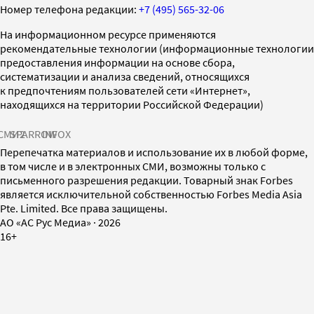
Номер телефона редакции:
+7 (495) 565-32-06
На информационном ресурсе применяются
рекомендательные технологии (информационные технологии
предоставления информации на основе сбора,
систематизации и анализа сведений, относящихся
к предпочтениям пользователей сети «Интернет»,
находящихся на территории Российской Федерации)
СМИ2
SPARROW
INFOX
Перепечатка материалов и использование их в любой форме,
в том числе и в электронных СМИ, возможны только с
письменного разрешения редакции. Товарный знак Forbes
является исключительной собственностью Forbes Media Asia
Pte. Limited. Все права защищены.
AO «АС Рус Медиа»
·
2026
16+