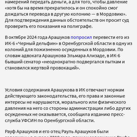
намерений передать деньги, а для того, чтобы давление
«хотя бы на время прекратилось и он спокойно смог
дождаться перевода в другую колонию — в Мордовию».
Для подтверждения данных обстоятельств он просит суд
проверить его показания на полиграфе.
В октябре 2024 года Арашуков
попросил
перевести его из
ИК-6 «Черный дельфин» в Оренбургской области в одну из
колоний для пожизненно осужденных в Мордовии. По
словам адвоката Арашукова Эльмара Ализаде, в ИК-6
бывший сенатор «неоднократно подвергался пыткам и
становился жертвой провокаций».
Условия содержания Арашукова в ИК отвечают нормам
действующего законодательства, его права и законные
интересы не нарушаются, морального или физического
давления на него со стороны администрации либо других
осужденных не оказывается, сообщила изданию пресс-
служба УФСИН по Оренбургской области.
Рауф Арашуков и его отец Рауль Арашуков были