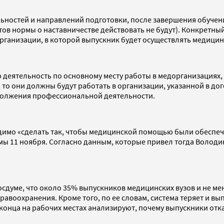
ьностей и направлений подготовки, после завершения обучен
ов нормы о наставничестве действовать не будут). Конкретны
организации, в которой выпускник будет осуществлять медици
 деятельность по основному месту работы в медорганизациях, 
 то они должны будут работать в организации, указанной в до
должения профессиональной деятельности.
имо «сделать так, чтобы медицинской помощью были обеспечен
ы 11 ноября. Согласно данным, которые привел тогда Володин, 
Госдуме, что около 35% выпускников медицинских вузов и не 
дравоохранения. Кроме того, по ее словам, система теряет и в
 конца на рабочих местах анализируют, почему выпускники от