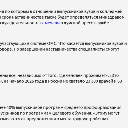
ия по которым в отношении выпускников вузов и колледжей
й срок наставничества также будет определяться Минздравом
нскую деятельность,
отмечали
в думской пресс-службе.
участвующих в системе ОМС. Что касается выпускников вузов и
говоре. По завершении наставничества специалисты смогут
ы все, независимо от того, где человек проживает». «Это
на начало 2025 года в России не хватало 23 300 врачей и 63
менее 40% выпускников программ среднего профобразования
ыпускников по программам целевого обучения. «Этому могут
казываются от предложенного места трудоустройства», —