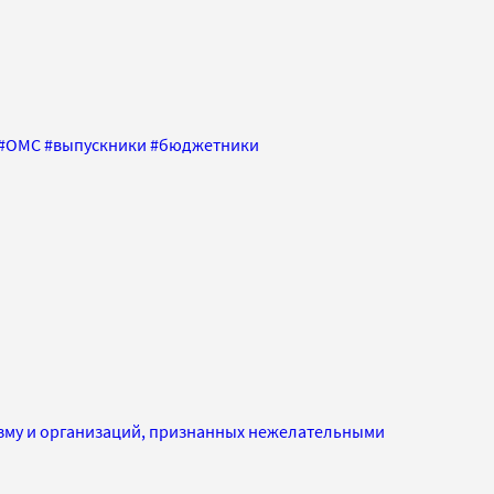
#
ОМС
#
выпускники
#
бюджетники
изму и организаций, признанных нежелательными