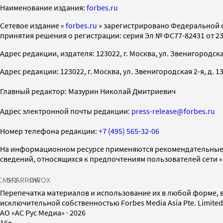
Наименование издания:
forbes.ru
Cетевое издание «
forbes.ru
» зарегистрировано Федеральной 
принятия решения о регистрации: серия Эл № ФС77-82431 от 23 
Адрес редакции, издателя: 123022, г. Москва, ул. Звенигородская 2-
Адрес редакции: 123022, г. Москва, ул. Звенигородская 2-я, д. 13, с
Главный редактор: Мазурин Николай Дмитриевич
Адрес электронной почты редакции:
press-release@forbes.ru
Номер телефона редакции:
+7 (495) 565-32-06
На информационном ресурсе применяются рекомендательные 
сведений, относящихся к предпочтениям пользователей сети 
СМИ2
SPARROW
INFOX
Перепечатка материалов и использование их в любой форме, в
исключительной собственностью Forbes Media Asia Pte. Limite
AO «АС Рус Медиа»
·
2026
16+