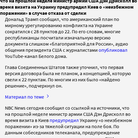
что на прошлой неделе министр армии США Дэн Дрисколл во
время визита на Украину предупредил Киев о «неизбежном
поражении» в случае отказа от сделки
Дональд Трамп сообщил, что американский план по
мирному урегулированию конфликта на Украине
сократился с 28 пунктов до 22. По его словам, многие
республиканцы посчитали изначальную версию
документа слишком «благоприятной для России», аудио
общения президента США с журналистами
опубликовал
YouTube-канал Белого дома.
Глава Соединенных Штатов также уточнил, что первая
версия договора была не планом, а концепцией, которую
свели к 22 пунктам. По многим из них было «найдено
решение», подчеркнул он.
Материал по теме
NBC News сегодня сообщил со ссылкой на источники, что
на прошлой неделе министр армии США Дэн Дрисколл во
время визита в Киев
предупредил
Украину «о неизбежном
поражении» из-за тяжелой ситуации на поле боя. По
данным собеседников телеканала, предупреждение