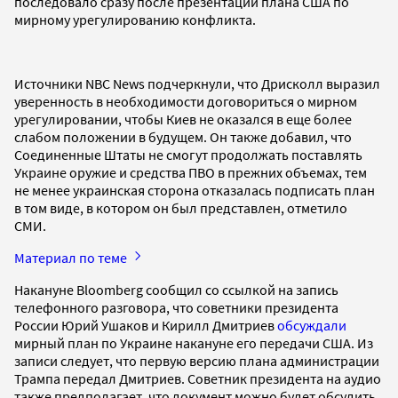
последовало сразу после презентации плана США по
мирному урегулированию конфликта.
Источники NBC News подчеркнули, что Дрисколл выразил
уверенность в необходимости договориться о мирном
урегулировании, чтобы Киев не оказался в еще более
слабом положении в будущем. Он также добавил, что
Соединенные Штаты не смогут продолжать поставлять
Украине оружие и средства ПВО в прежних объемах, тем
не менее украинская сторона отказалась подписать план
в том виде, в котором он был представлен, отметило
СМИ.
Материал по теме
Накануне Bloomberg сообщил со ссылкой на запись
телефонного разговора, что советники президента
России Юрий Ушаков и Кирилл Дмитриев
обсуждали
мирный план по Украине накануне его передачи США. Из
записи следует, что первую версию плана администрации
Трампа передал Дмитриев. Советник президента на аудио
также предполагает, что документ можно будет обсудить