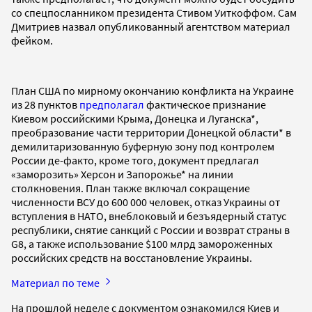
со спецпосланником президента Стивом Уиткоффом. Сам
Дмитриев назвал опубликованный агентством материал
фейком.
План США по мирному окончанию конфликта на Украине
из 28 пунктов
предполагал
фактическое признание
Киевом российскими Крыма, Донецка и Луганска*,
преобразование части территории Донецкой области* в
демилитаризованную буферную зону под контролем
России де-факто, кроме того, документ предлагал
«заморозить» Херсон и Запорожье* на линии
столкновения. План также включал сокращение
численности ВСУ до 600 000 человек, отказ Украины от
вступления в НАТО, внеблоковый и безъядерный статус
республики, снятие санкций с России и возврат страны в
G8, а также использование $100 млрд замороженных
российских средств на восстановление Украины.
Материал по теме
На прошлой неделе с документом ознакомился Киев и