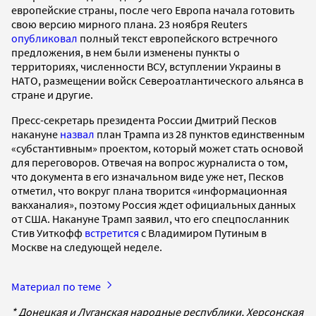
европейские страны, после чего Европа начала готовить
свою версию мирного плана. 23 ноября Reuters
опубликовал
полный текст европейского встречного
предложения, в нем были изменены пункты о
территориях, численности ВСУ, вступлении Украины в
НАТО, размещении войск Североатлантического альянса в
стране и другие.
Пресс-секретарь президента России Дмитрий Песков
накануне
назвал
план Трампа из 28 пунктов единственным
«субстантивным» проектом, который может стать основой
для переговоров. Отвечая на вопрос журналиста о том,
что документа в его изначальном виде уже нет, Песков
отметил, что вокруг плана творится «информационная
вакханалия», поэтому Россия ждет официальных данных
от США. Накануне Трамп заявил, что его спецпосланник
Стив Уиткофф
встретится
с Владимиром Путиным в
Москве на следующей неделе.
Материал по теме
* Донецкая и Луганская народные республики, Херсонская