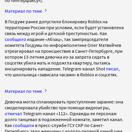
по «Интерфаксу»).
Материал по теме
В Госдуме ранее допустили блокировку Roblox на
территории России при условии, если будет установлена
связь между игрой и детской преступностью. Как
сообщило
издание «Абзац», так зампредседателя
комитета Госдумы по информполитике Олег Матвейчев
отреагировал на происшествие в Санкт-Петербурге, при
котором 13-летняя девочка из-за запрета сидеть в
соцсетях убила мать и подожгла квартиру, пытаясь
инсценировать нападение. Telegram-канал Shot
писал
,
что школьница «зависала часами» в Roblox и соцсетях.
Материал по теме
Девочка могла спланировать преступление заранее: она
смоделировала убийство при помощи видеоигры,
отмечал
Telegram-канал «112». Однажды ее персонаж
долго танцевал в подожженной комнате, заметил канал.
Как
сообщали
в пресс-службе ГСУ СКР по Санкт-
Петербургу, тело женщины с колото-резаной раной шеи