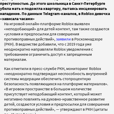
преступностью. До этого школьница в Санкт-Петербурге
убила мать и подожгла квартиру, пытаясь инсценировать
нападение. По данным Telegram-каналов, в Roblox девочка
«зависала часами»
На игровой онлайн-платформе Roblox выявлен
«неподобающий» для детей контент, там также создаются
«условия и предпосылки для совершения
противоправных действий»,
заявили
в Роскомнадзоре
(РКН). В ведомстве добавили, что с 2019 года уже
неоднократно направляли Roblox уведомления с
требованием ограничить доступ к запрещенным
материалам.
Как отметили в пресс-службе РКН, мониторинг Roblox
«неоднократно подтверждал неспособность внутренней
системы модерации обеспечить стопроцентную
безопасность появляющихся на платформе материалов».
«В игровом пространстве в большом количестве
присутствует неподобающий контент, который может
негативно повлиять на духовно-нравственное развитие
детей, создаются условия и предпосылки для совершения
противоправных действий», — утверждают в РКН (цитаты