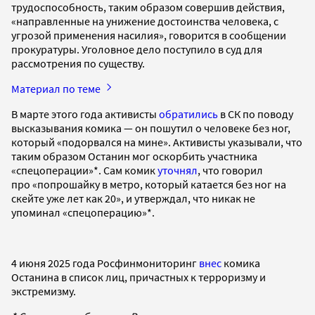
трудоспособность, таким образом совершив действия,
«направленные на унижение достоинства человека, с
угрозой применения насилия», говорится в сообщении
прокуратуры. Уголовное дело поступило в суд для
рассмотрения по существу.
Материал по теме
В марте этого года активисты
обратились
в СК по поводу
высказывания комика — он пошутил о человеке без ног,
который «подорвался на мине». Активисты указывали, что
таким образом Останин мог оскорбить участника
«спецоперации»*. Сам комик
уточнял
, что говорил
про «попрошайку в метро, который катается без ног на
скейте уже лет как 20», и утверждал, что никак не
упоминал «спецоперацию»*.
4 июня 2025 года Росфинмониторинг
внес
комика
Останина в список лиц, причастных к терроризму и
экстремизму.