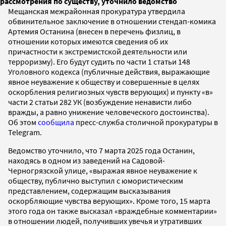
рассмотрения по существу, уточнило ведомство
Мещанская межрайонная прокуратура утвердила
обвинительное заключение в отношении стендап-комика
Артемия Останина (внесен в перечень физлиц, в
отношении которых имеются сведения об их
причастности к экстремистской деятельности или
терроризму). Его будут судить по части 1 статьи 148
Уголовного кодекса (публичные действия, выражающие
явное неуважение к обществу и совершенные в целях
оскорбления религиозных чувств верующих) и пункту «в»
части 2 статьи 282 УК (возбуждение ненависти либо
вражды, а равно унижение человеческого достоинства).
Об этом
сообщила
пресс-служба столичной прокуратуры в
Telegram.
Ведомство уточнило, что 7 марта 2025 года Останин,
находясь в одном из заведений на Садовой-
Черногрязской улице, «выражая явное неуважение к
обществу, публично выступил с юмористическим
представлением, содержащим высказывания
оскорбляющие чувства верующих». Кроме того, 15 марта
этого года он также высказал «враждебные комментарии»
в отношении людей, получивших увечья и утративших