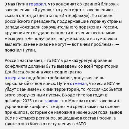
9 мая Путин
говорил
, что конфликт с Украиной близок к
завершению. «Я думаю, что дело идет к завершению», —
сказал он тогда (цитата по «Интерфаксу»). По словам
российского президента, поддержавшие Украину страны
Запада «ожидали сокрушительного поражения России,
крушения ее государственности в течение нескольких
месяцев». «Не получается, но уже залезли в эту колею и
вылезти из нее никак не могут — вот в чем проблема», —
пояснил Путин.
Россия настаивает, что ВСУ в рамках урегулирования
конфликта должны быть выведены со всей территории
Донбасса. Украина уже неоднократно
отвергала
подобное требование, допуская лишь
зеркальный отвод войск. Путин
отмечал
, что если ВСУ не
уйдут с занимаемых ими территорий, то Россия «добьется
этого вооруженным путем». В ходе «Итогов года» в
декабре 2025-го он
заявил
, что Москва готова завершить
украинский конфликт «мирными средствами» на основе
принципов, которые он изложил в июне 2024 года: вывод
ВСУ из четырех регионов, вошедших в состав России, а
также отказ Киева от вступления в НАТО.