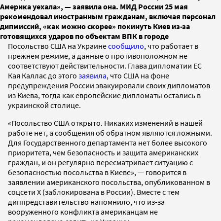
Америка уехала», — заявила она. МИД России 25 мая
рекомендовал иностранным гражданам, включая персонал
дипмиссий, «как можно скорее» покинуть Киев из-за
готовящихся ударов по объектам ВПК в городе
Посольство США на Украине
сообщило
, что работает в
прежнем режиме, а данные о противоположном не
соответствуют действительности. Глава дипломатии ЕС
Кая Каллас до этого
заявила
, что США на фоне
предупреждения России эвакуировали своих дипломатов
из Киева, тогда как европейские дипломаты остались в
украинской столице.
«Посольство США открыто. Никаких изменений в нашей
работе нет, а сообщения об обратном являются ложными.
Для Государственного департамента нет более высокого
приоритета, чем безопасность и защита американских
граждан, и он регулярно пересматривает ситуацию с
безопасностью посольства в Киеве», — говорится в
заявлении американского посольства, опубликованном в
соцсети Х (заблокирована в России). Вместе с тем
диппредставительство напомнило, что из-за
вооруженного конфликта американцам не