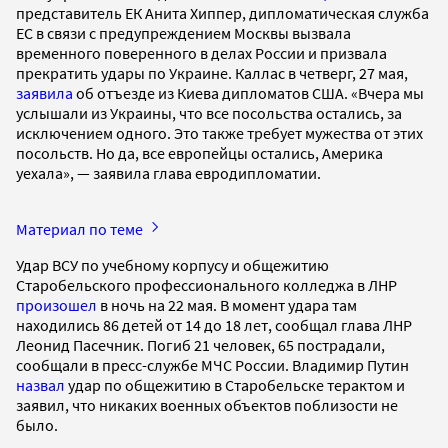
представитель ЕК Анита Хиппер, дипломатическая служба
ЕС в связи с предупреждением Москвы вызвала
временного поверенного в делах России и призвала
прекратить удары по Украине. Каллас в четверг, 27 мая,
заявила
об отъезде из Киева дипломатов США. «Вчера мы
услышали из Украины, что все посольства остались, за
исключением одного. Это также требует мужества от этих
посольств. Но да, все европейцы остались, Америка
уехала», — заявила глава евродипломатии.
Материал по теме
Удар ВСУ по учебному корпусу и общежитию
Старобельского профессионального колледжа в ЛНР
произошел
в ночь на 22 мая. В момент удара там
находились 86 детей от 14 до 18 лет, сообщал глава ЛНР
Леонид Пасечник. Погиб 21 человек, 65 пострадали,
сообщали в пресс-службе МЧС России. Владимир Путин
назвал
удар по общежитию в Старобельске терактом и
заявил, что никаких военных объектов поблизости не
было.