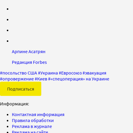
Арпине Асатрян
Редакция Forbes
#
посольство США
#
Украина
#
Евросоюз
#
эвакуация
#
опровержение
#
Киев
#
«спецоперация» на Украине
Подписаться
Информация:
Контактная информация
Правила обработки
Реклама в журнале
Реклама на сайте