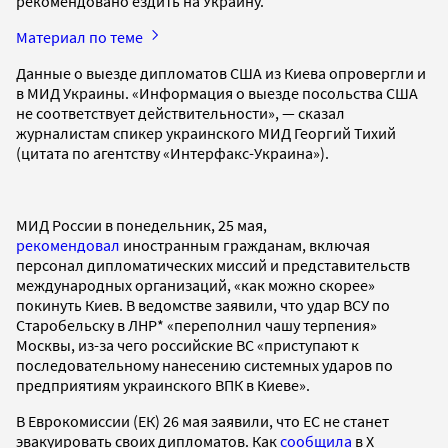
рекомендовано ездить на Украину.
Материал по теме
Данные о выезде дипломатов США из Киева опровергли и
в МИД Украины. «Информация о выезде посольства США
не соответствует действительности», — сказал
журналистам спикер украинского МИД Георгий Тихий
(цитата по агентству «Интерфакс-Украина»).
МИД России в понедельник, 25 мая,
рекомендовал
иностранным гражданам, включая
персонал дипломатических миссий и представительств
международных организаций, «как можно скорее»
покинуть Киев. В ведомстве заявили, что удар ВСУ по
Старобельску в ЛНР* «переполнил чашу терпения»
Москвы, из-за чего российские ВС «приступают к
последовательному нанесению системных ударов по
предприятиям украинского ВПК в Киеве».
В Еврокомиссии (ЕК) 26 мая заявили, что ЕС не станет
эвакуировать своих дипломатов. Как
сообщила
в X