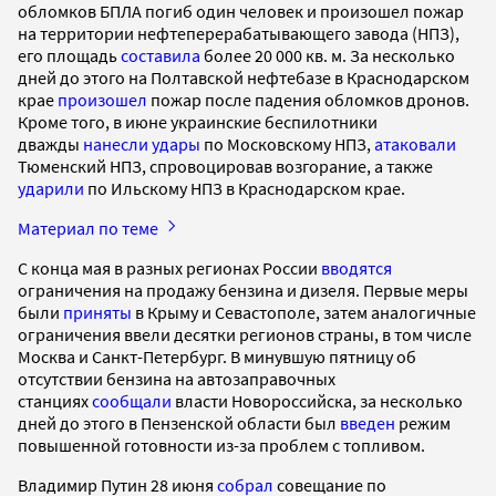
обломков БПЛА погиб один человек и произошел пожар
на территории нефтеперерабатывающего завода (НПЗ),
его площадь
составила
более 20 000 кв. м. За несколько
дней до этого на Полтавской нефтебазе в Краснодарском
крае
произошел
пожар после падения обломков дронов.
Кроме того, в июне украинские беспилотники
дважды
нанесли удары
по Московскому НПЗ,
атаковали
Тюменский НПЗ, спровоцировав возгорание, а также
ударили
по Ильскому НПЗ в Краснодарском крае.
Материал по теме
С конца мая в разных регионах России
вводятся
ограничения на продажу бензина и дизеля. Первые меры
были
приняты
в Крыму и Севастополе, затем аналогичные
ограничения ввели десятки регионов страны, в том числе
Москва и Санкт-Петербург. В минувшую пятницу об
отсутствии бензина на автозаправочных
станциях
сообщали
власти Новороссийска, за несколько
дней до этого в Пензенской области был
введен
режим
повышенной готовности из-за проблем с топливом.
Владимир Путин 28 июня
собрал
совещание по