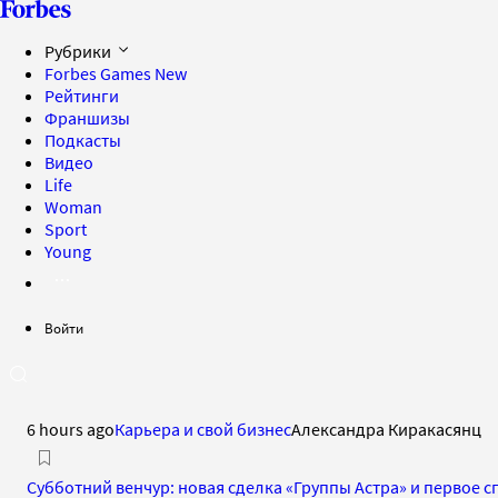
Рубрики
Forbes Games
New
Рейтинги
Франшизы
Подкасты
Видео
Life
Woman
Sport
Young
Войти
6 hours ago
Карьера и свой бизнес
Александра Киракасянц
Субботний венчур: новая сделка «Группы Астра» и первое с