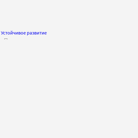
Устойчивое развитие
Встретимся в суде: как в США четыре года не могут
поделить воды обмелевшей Колорадо
Станислав Кувалдин
Автор