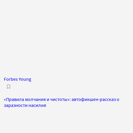
Forbes Young
«Правила молчания и чистоты»: автофикшен-рассказ о
заразности насилия