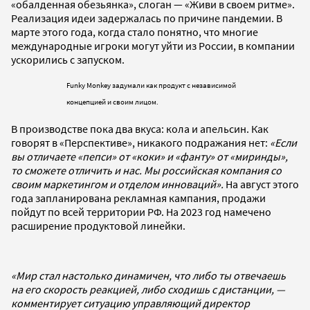
«обалденная обезьянка», слоган — «Живи в своем ритме».
Реализация идеи задержалась по причине пандемии. В
марте этого года, когда стало понятно, что многие
международные игроки могут уйти из России, в компании
ускорились с запуском.
Funky Monkey задумали как продукт с независимой
концепцией и своим лицом.
В производстве пока два вкуса: кола и апельсин. Как
говорят в «Перспективе», никакого подражания нет:
«Если
вы отличаете «пепси» от «коки» и «фанту» от «миринды»,
то сможете отличить и нас. Мы российская компания со
своим маркетингом и отделом инноваций»
.
На август этого
года запланирована рекламная кампания, продажи
пойдут по всей территории РФ. На 2023 год намечено
расширение продуктовой линейки.
«Мир стал настолько динамичен, что либо ты отвечаешь
на его скорость реакцией, либо сходишь с дистанции, —
комментирует ситуацию управляющий директор