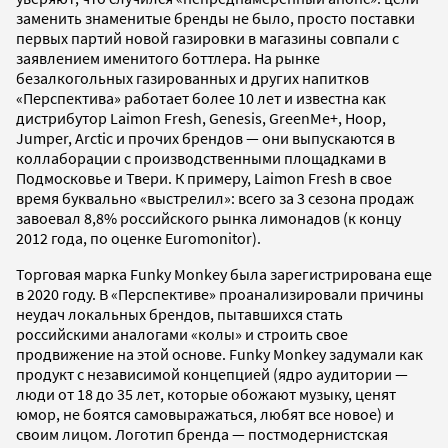
заменить знаменитые бренды не было, просто поставки
первых партий новой газировки в магазины совпали с
заявлением именитого боттлера. На рынке
безалкогольных газированных и других напитков
«Перспектива» работает более 10 лет и известна как
дистрибутор Laimon Fresh, Genesis, GreenMe+, Hoop,
Jumper, Arctic и прочих брендов — они выпускаются в
коллаборации с производственными площадками в
Подмосковье и Твери. К примеру, Laimon Fresh в свое
время буквально «выстрелил»: всего за 3 сезона продаж
завоевал 8,8% российского рынка лимонадов (к концу
2012 года, по оценке Euromonitor).
Торговая марка Funky Monkey была зарегистрирована еще
в 2020 году. В «Перспективе» проанализировали причины
неудач локальных брендов, пытавшихся стать
российскими аналогами «колы» и строить свое
продвижение на этой основе. Funky Monkey задумали как
продукт с независимой концепцией (ядро аудитории —
люди от 18 до 35 лет, которые обожают музыку, ценят
юмор, не боятся самовыражаться, любят все новое) и
своим лицом. Логотип бренда — постмодернистская