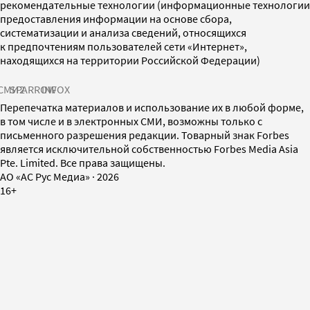
рекомендательные технологии (информационные технологии
предоставления информации на основе сбора,
систематизации и анализа сведений, относящихся
к предпочтениям пользователей сети «Интернет»,
находящихся на территории Российской Федерации)
СМИ2
SPARROW
INFOX
Перепечатка материалов и использование их в любой форме,
в том числе и в электронных СМИ, возможны только с
письменного разрешения редакции. Товарный знак Forbes
является исключительной собственностью Forbes Media Asia
Pte. Limited. Все права защищены.
AO «АС Рус Медиа»
·
2026
16+