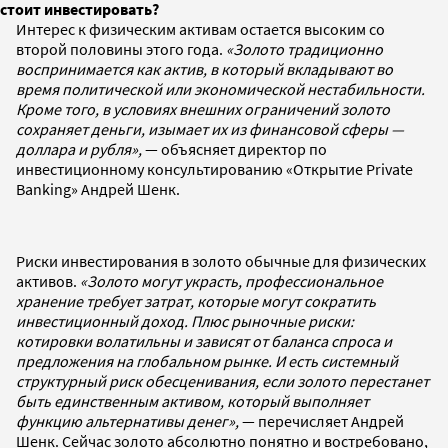
стоит инвестировать?
Интерес к физическим активам остается высоким со
второй половины этого года.
«Золото традиционно
воспринимается как актив, в который вкладывают во
время политической или экономической нестабильности.
Кроме того, в условиях внешних ограничений золото
сохраняет деньги, изымает их из финансовой сферы —
доллара и рубля»,
— объясняет директор по
инвестиционному консультированию «Открытие Privatе
Banking» Андрей Шенк.
Риски инвестирования в золото обычные для физических
активов.
«Золото могут украсть, профессиональное
хранение требует затрат, которые могут сократить
инвестиционный доход. Плюс рыночные риски:
котировки волатильны и зависят от баланса спроса и
предложения на глобальном рынке. И есть системный
структурный риск обесценивания, если золото перестанет
быть единственным активом, который выполняет
функцию альтернативы денег»,
— перечисляет Андрей
Шенк. Сейчас золото абсолютно понятно и востребовано,