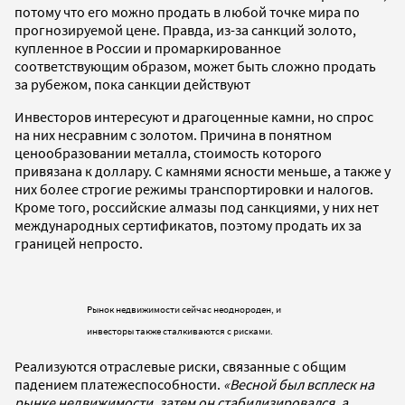
потому что его можно продать в любой точке мира по
прогнозируемой цене. Правда, из-за санкций золото,
купленное в России и промаркированное
соответствующим образом, может быть сложно продать
за рубежом, пока санкции действуют
Инвесторов интересуют и драгоценные камни, но спрос
на них несравним с золотом. Причина в понятном
ценообразовании металла, стоимость которого
привязана к доллару. С камнями ясности меньше, а также у
них более строгие режимы транспортировки и налогов.
Кроме того, российские алмазы под санкциями, у них нет
международных сертификатов, поэтому продать их за
границей непросто.
Рынок недвижимости сейчас неоднороден, и
инвесторы также сталкиваются с рисками.
Реализуются отраслевые риски, связанные с общим
падением платежеспособности.
«Весной был всплеск на
рынке недвижимости, затем он стабилизировался, а