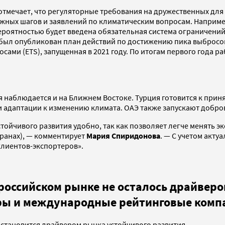
 отмечает, что регуляторные требования на дружественных для
ажных шагов и заявлений по климатическим вопросам. Например
оятностью будет введена обязательная система ограничений 
ыл опубликован план действий по достижению пика выбросов 
сами (ETS), запущенная в 2021 году. По итогам первого года
 наблюдается и на Ближнем Востоке. Турция готовится к приня
и адаптации к изменению климата. ОАЭ также запускают добр
тойчивого развития удобно, так как позволяет легче менять э
ранах), — комментирует
Мария Спиридонова
. — С учетом акту
клиентов-экспортеров».
российском рынке не осталось драйверов
оры и международные рейтинговые ком
ше становится драйвером рынка устойчивого развития.