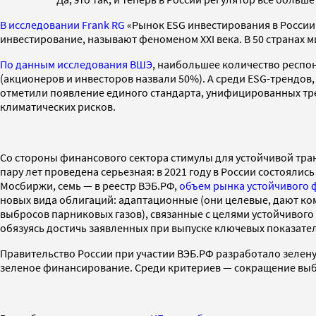
В исследовании Frank RG
«Рынок ESG инвестирования в России
инвестирование, называют феноменом XXI века. В 50 странах 
По данным исследования ВШЭ
, наибольшее количество респо
(акционеров и инвесторов назвали 50%). А среди ESG-трендов,
отметили появление единого стандарта, унифицированных тре
климатических рисков.
Со стороны финансового сектора стимулы для устойчивой тр
пару лет проведена серьезная: в 2021 году в России состояли
Мосбиржи, семь — в реестр ВЭБ.РФ,
объем рынка устойчивого
новых вида облигаций: адаптационные (они целевые, дают ко
выбросов парниковых газов), связанные с целями устойчивог
обязуясь достичь заявленных при выпуске ключевых показате
Правительство России при участии ВЭБ.РФ разработало зелен
зеленое финансирование. Среди критериев — сокращение выбр