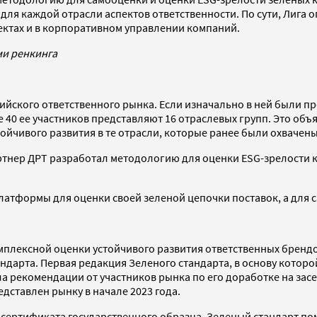
 для каждой отрасли аспектов ответственности. По сути, Лига
ектах и в корпоративном управлении компаний.
ми ренкинга
ийского ответственного рынка. Если изначально в ней были п
ее 40 ее участников представляют 16 отраслевых групп. Это о
ойчивого развития в те отрасли, которые ранее были охвачены
артнер ДРТ разработал методологию для оценки ESG-зрелости к
атформы для оценки своей зеленой цепочки поставок, а для са
омплексной оценки устойчивого развития ответственных брендо
ндарта. Первая редакция Зеленого стандарта, в основу котор
 рекомендации от участников рынка по его доработке на засед
дставлен рынку в начале 2023 года.
сертификата государственного образца. Зеленый стандарт пом