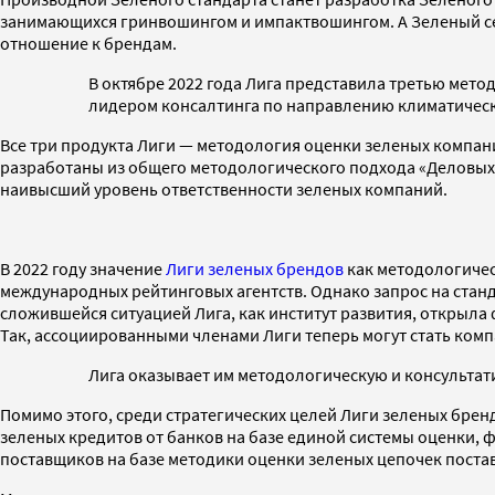
занимающихся гринвошингом и импактвошингом. А Зеленый се
отношение к брендам.
В октябре 2022 года Лига представила третью мето
лидером консалтинга по направлению климатическ
Все три продукта Лиги — методология оценки зеленых компан
разработаны из общего методологического подхода «Деловых 
наивысший уровень ответственности зеленых компаний.
В 2022 году значение
Лиги зеленых брендов
как методологичес
международных рейтинговых агентств. Однако запрос на станд
сложившейся ситуацией Лига, как институт развития, открыл
Так, ассоциированными членами Лиги теперь могут стать комп
Лига оказывает им методологическую и консультат
Помимо этого, среди стратегических целей Лиги зеленых бре
зеленых кредитов от банков на базе единой системы оценки, 
поставщиков на базе методики оценки зеленых цепочек постав