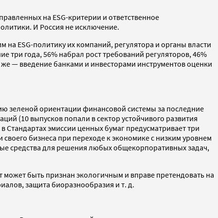
аправленных на ESG-критерии и ответственное
политики. И Россия не исключение.
 на ESG-политику их компаний, регулятора и органы власти
ие три года, 56% набрал рост требований регуляторов, 46%
 же — введение банками и инвесторами инструментов оценки
нию зеленой ориентации финансовой системы за последние
аций (10 выпусков попали в сектор устойчивого развития
в Стандартах эмиссии ценных бумаг предусматривает три
своего бизнеса при переходе к экономике с низким уровнем
емые средства для решения любых общекорпоративных задач,
т может быть признан экологичным и вправе претендовать на
иалов, защита биоразнообразия и т. д.