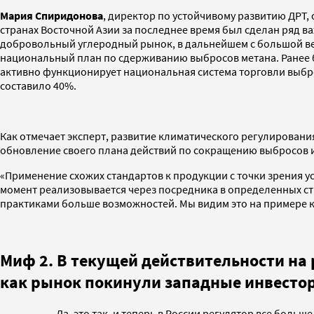
Мария Спиридонова
, директор по устойчивому развитию ДРТ,
странах Восточной Азии за последнее время был сделан ряд в
добровольный углеродный рынок, в дальнейшем с большой вер
национальный план по сдерживанию выбросов метана. Ранее б
активно функционирует национальная система торговли выбро
составило 40%.
Как отмечает эксперт, развитие климатического регулирования
обновление своего плана действий по сокращению выбросов 
«Применение схожих стандартов к продукции с точки зрения ус
момент реализовывается через посредника в определенных ст
практиками больше возможностей. Мы видим это на примере 
Миф 2. В текущей действительности на 
как рынок покинули западные инвест
Да, это так, и теперь в России регулятор все боль