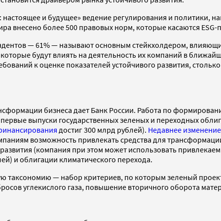
: настоящее и будущее» ведение регулирования и политики, н
мира внесено более 500 правовых норм, которые касаются ESG-
ндентов — 61% — называют основным стейкхолдером, влияющим
 которые будут влиять на деятельность их компаний в ближайш
бований к оценке показателей устойчивого развития, столько
ансформации бизнеса дает Банк России. Работа по формирова
сь первые выпуски государственных зеленых и переходных облиг
 финансирования
достиг 300 млрд рублей).
Недавнее изменение
мпаниям возможность привлекать средства для трансформации 
о развития (компания при этом может использовать привлека
лей) и облигации климатического перехода.
ую таксономию — набор критериев, по которым зеленый проек
осов углекислого газа, повышение вторичного оборота матер