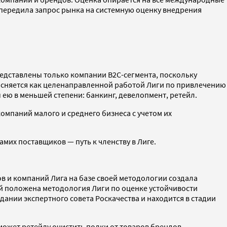
 опередила запрос рынка на системную оценку внедрения
редставлены только компании B2C-сегмента, поскольку
бъясняется как целенаправленной работой Лиги по привлечению
 ею в меньшей степени: банкинг, девелопмент, ретейл.
омпаний малого и среднего бизнеса с учетом их
мих поставщиков — путь к членству в Лиге.
в и компаний Лига на базе своей методологии создала
ой положена методология Лиги по оценке устойчивости
ании экспертного совета Роскачества и находится в стадии
ожет ретейлу очистить полки от товаров брендов,