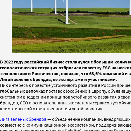
В 2022 году российский бизнес столкнулся с большим колич
геополитическая ситуация отбросили повестку ESG на неско
технологии» и Роскачество, показал, что 68,6% компаний и 
Лигой зеленых брендов, ее экспертами и участниками.
Пик интереса к повестке устойчивого развития в России приш
глобальных цепочках поставок (особенно в Европу, объявивш
системном внедрении принципов устойчивого развития в свои 
брендов, CEO и основательница экосистемы сервисов устойчив
климатической ответственности и устойчивости».
Лига зеленых брендов
— объединение компаний, внедряющих в 
совместно с коммуникационной экосистемой, поддерживающей
решения и технологии» (ранее Deloitte), которая разработал