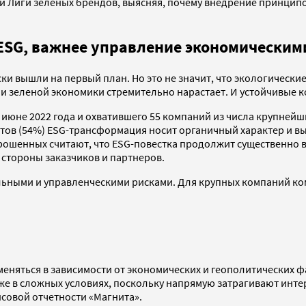
 Лиги зеленых брендов, выясняя, почему внедрение принципов 
и ESG, важнее управление экономически
иски вышли на первый план. Но это не значит, что экологическ
 и зеленой экономики стремительно нарастает. И устойчивые 
— июне 2022 года и охватившего 55 компаний из числа крупней
тов (54%) ESG-трансформация носит органичный характер и вы
шенных считают, что ESG-повестка продолжит существенно вл
о стороны заказчиков и партнеров.
льными и управленческими рисками. Для крупных компаний ко
меняться в зависимости от экономических и геополитических ф
аже в сложных условиях, поскольку напрямую затрагивают инт
совой отчетности «Магнита».