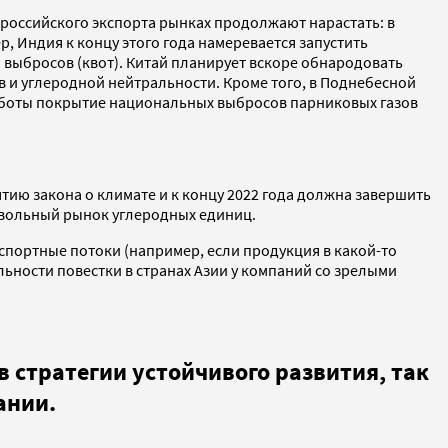
 российского экспорта рынках продолжают нарастать: в
, Индия к концу этого года намеревается запустить
выбросов (квот). Китай планирует вскоре обнародовать
и углеродной нейтральности. Кроме того, в Поднебесной
 работы покрытие национальных выбросов парниковых газов
тию закона о климате и к концу 2022 года должна завершить
овольный рынок углеродных единиц.
кспортные потоки (например, если продукция в какой-то
альности повестки в странах Азии у компаний со зрелыми
 стратегии устойчивого развития, так
пании.