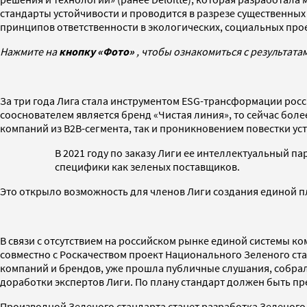
стандарты устойчивости и проводится в разрезе существенных
принципов ответственности в экологических, социальных про
Нажмите на
кнопку «Фото»
, чтобы ознакомиться с результата
За три года Лига стала инструментом ESG-трансформации росс
сооснователем является бренд «Чистая линия», то сейчас бол
компаний из B2B-сегмента, так и проникновением повестки уст
В 2021 году по заказу Лиги ее интеллектуальный п
специфики как зеленых поставщиков.
Это открыло возможность для членов Лиги создания единой пл
В связи с отсутствием на российском рынке единой системы к
совместно с Роскачеством проект Национального Зеленого ста
компаний и брендов, уже прошла публичные слушания, собрала
доработки экспертов Лиги. По плану стандарт должен быть пре
Производной Зеленого стандарта станет разработка Зеленого 