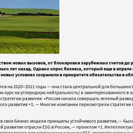
еством новых вызовов, от блокировки зарубежных счетов до 
лько лет назад. Однако опрос бизнеса, который еще в апрел
в новых условиях сохранили в приоритете обязательства в об
елся на 2020–2021 годы — она стала центральной для большинс
ую курс на углеродную нейтральность) и заинтересованного в
стратегии развития. «Россия начала совершать зеленый разво
ого развития +1. — Многие компании пересмотрели стратегии 
свои бизнес-модели принципы устойчивого развития, — была с
 развитие отрасли ESG в России, — проектом +1. Интеллекту
а методологию для самооценки и оценки ESG-зрелости зеленых