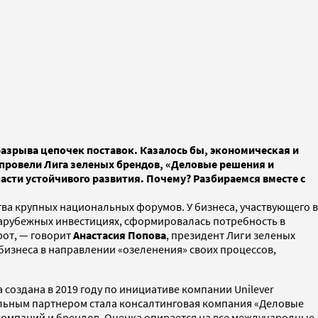
разрыва цепочек поставок. Казалось бы, экономическая и
е провели Лига зеленых брендов, «Деловые решения и
ласти устойчивого развития. Почему? Разбираемся вместе с
тва крупных национальных форумов. У бизнеса, участвующего в
 зарубежных инвестициях, сформировалась потребность в
рот, — говорит
Анастасия Попова
, президент Лиги зеленых
бизнеса в направлении «озеленения» своих процессов,
оздана в 2019 году по инициативе компании Unilever
альным партнером стала консалтинговая компания «Деловые
 компаний и брендов. Оценка опирается на все международные