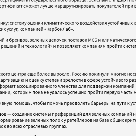
ртификат сможет лучше маршрутизировать покупателей при в
дику: систему оценки климатического воздействия устойчивых 
их услуг, компанией «КарбонЛаб».
ий и брендов, зеленых цепочек поставок МСБ и климатическог
решений и технологий» и позволяют компаниям пройти систем
кого центра еще более выросло. Россию покинули многие носи
артизацию и оценку степени зрелости в сфере устойчивого раз
а формат ассоциированного членства для поддержки компаний 
ании, которым пока не удалось успешно пройти первую часть м
ивную помощь, чтобы помочь преодолеть барьеры на пути к ус
ндов — создание системы преференций для зеленых компаний н
формирование зеленых полок у ретейлеров на базе общих крите
ок во всех отраслевых группах.