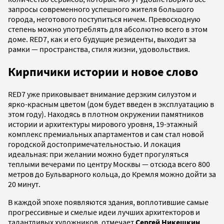
запросы современного успешного жителя большого
города, неготового поступиться ничем. Превосходную
степень можно употреблять для абсолютно всего в этом
доме. RED7, как и его будущие резиденты, выходит за
рамки — пространства, стиля жизни, удовольствия.
Кирпичики истории и новое слово
RED7 уже приковывает внимание дерзким силуэтом и
ярко-красным цветом (дом будет введен в эксплуатацию в
этом году). Находясь в плотном окружении памятников
истории и архитектуры мирового уровня, 19-этажный
комплекс премиальных апартаментов и сам стал новой
городской достопримечательностью. И локация
идеальная: при желании можно будет прогуляться
теплыми вечерами по центру Москвы — отсюда всего 800
метров до Бульварного кольца, до Кремля можно дойти за
20 минут.
В каждой эпохе появляются здания, воплотившие самые
прогрессивные и смелые идеи лучших архитекторов и
талантливых художников, отмечает
Сергей Никешкин
,