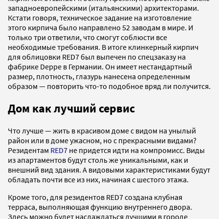
западноевропейскими (итальянскими) архитекторами.
Кстати говоря, техническое задание на изготовление
этого кирпича было направлено 52 заводам в мире. И
только три ответили, что смогут соблюсти все
необходимые требования. В итоге клинкерный кирпич
для облицовки RED7 был выпечен по спецзаказу на
фабрике Deppe в Германии. Он имеет нестандартный
размер, плотность, глазурь нанесена определенным
образом — повторить что-то подобное вряд ли получится.
Дом как лучший сервис
Что лучше — жить в красивом доме с видом на унылый
район или в доме ужасном, но с прекрасными видами?
Резидентам
RED7
не придется идти на компромисс. Виды
из апартаментов будут столь же уникальными, как и
внешний вид здания. А видовыми характеристиками будут
обладать почти все из них, начиная с шестого этажа.
Кроме того, для резидентов RED7 создана клубная
терраса, выполняющая функцию внутреннего двора.
Здесь можно будет наслаждаться лучшими в городе