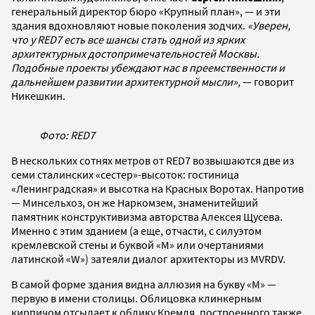
генеральный директор бюро «Крупный план», — и эти
здания вдохновляют новые поколения зодчих.
«Уверен,
что у RED7 есть все шансы стать одной из ярких
архитектурных достопримечательностей Москвы.
Подобные проекты убеждают нас в преемственности и
дальнейшем развитии архитектурной мысли»,
— говорит
Никешкин.
Фото: RED7
В нескольких сотнях метров от RED7 возвышаются две из
семи сталинских «сестер»-высоток: гостиница
«Ленинградская» и высотка на Красных Воротах. Напротив
— Минсельхоз, он же Наркомзем, знаменитейший
памятник конструктивизма авторства Алексея Щусева.
Именно с этим зданием (а еще, отчасти, с силуэтом
кремлевской стены и буквой «М» или очертаниями
латинской «W») затеяли диалог архитекторы из MVRDV.
В самой форме здания видна аллюзия на букву «М» —
первую в имени столицы. Облицовка клинкерным
кирпичом отсылает к облику Кремля, построенного также