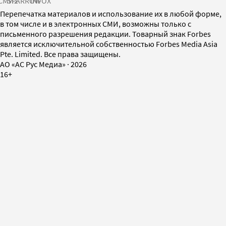
СМИ2
SPARROW
INFOX
Перепечатка материалов и использование их в любой форме,
в том числе и в электронных СМИ, возможны только с
письменного разрешения редакции. Товарный знак Forbes
является исключительной собственностью Forbes Media Asia
Pte. Limited. Все права защищены.
AO «АС Рус Медиа»
·
2026
16+