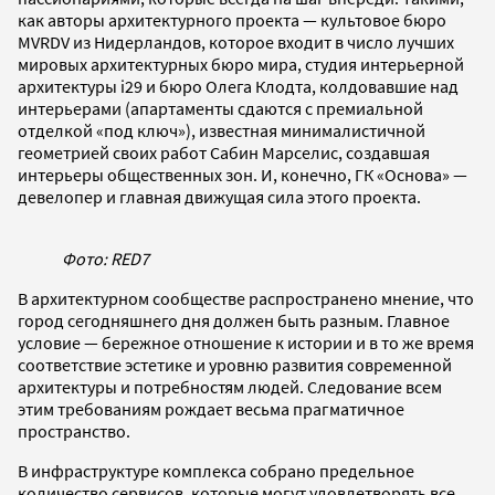
как авторы архитектурного проекта — культовое бюро
MVRDV из Нидерландов, которое входит в число лучших
мировых архитектурных бюро мира, студия интерьерной
архитектуры i29 и бюро Олега Клодта, колдовавшие над
интерьерами (апартаменты сдаются с премиальной
отделкой «под ключ»), известная минималистичной
геометрией своих работ Сабин Марселис, создавшая
интерьеры общественных зон. И, конечно, ГК «Основа» —
девелопер и главная движущая сила этого проекта.
Фото: RED7
В архитектурном сообществе распространено мнение, что
город сегодняшнего дня должен быть разным. Главное
условие — бережное отношение к истории и в то же время
соответствие эстетике и уровню развития современной
архитектуры и потребностям людей. Следование всем
этим требованиям рождает весьма прагматичное
пространство.
В инфраструктуре комплекса собрано предельное
количество сервисов, которые могут удовлетворять все