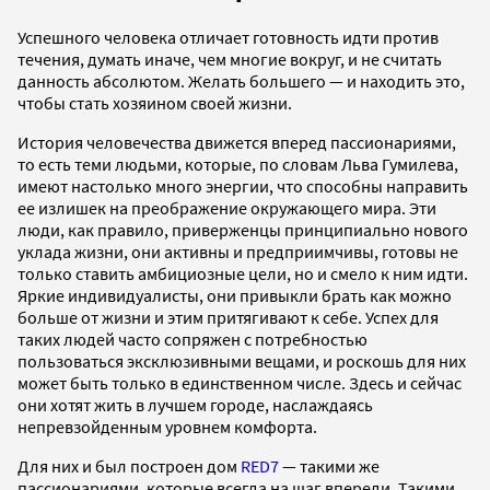
Успешного человека отличает готовность идти против
течения, думать иначе, чем многие вокруг, и не считать
данность абсолютом. Желать большего — и находить это,
чтобы стать хозяином своей жизни.
История человечества движется вперед пассионариями,
то есть теми людьми, которые, по словам Льва Гумилева,
имеют настолько много энергии, что способны направить
ее излишек на преображение окружающего мира. Эти
люди, как правило, приверженцы принципиально нового
уклада жизни, они активны и предприимчивы, готовы не
только ставить амбициозные цели, но и смело к ним идти.
Яркие индивидуалисты, они привыкли брать как можно
больше от жизни и этим притягивают к себе. Успех для
таких людей часто сопряжен с потребностью
пользоваться эксклюзивными вещами, и роскошь для них
может быть только в единственном числе. Здесь и сейчас
они хотят жить в лучшем городе, наслаждаясь
непревзойденным уровнем комфорта.
Для них и был построен дом
RED7
— такими же
пассионариями, которые всегда на шаг впереди. Такими,