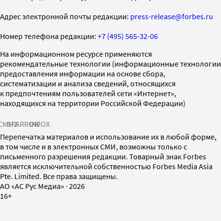
Адрес электронной почты редакции:
press-release@forbes.ru
Номер телефона редакции:
+7 (495) 565-32-06
На информационном ресурсе применяются
рекомендательные технологии (информационные технологии
предоставления информации на основе сбора,
систематизации и анализа сведений, относящихся
к предпочтениям пользователей сети «Интернет»,
находящихся на территории Российской Федерации)
СМИ2
SPARROW
INFOX
Перепечатка материалов и использование их в любой форме,
в том числе и в электронных СМИ, возможны только с
письменного разрешения редакции. Товарный знак Forbes
является исключительной собственностью Forbes Media Asia
Pte. Limited. Все права защищены.
AO «АС Рус Медиа»
·
2026
16+