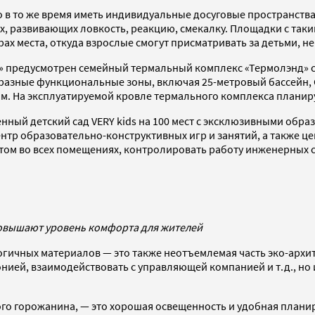
о в то же время иметь индивидуальные досуговые пространств
х, развивающих ловкость, реакцию, смекалку. Площадки с так
ах места, откуда взрослые смогут присматривать за детьми, не
й» предусмотрен семейный термальный комплекс «Термолэнд» 
разные функциональные зоны, включая 25-метровый бассейн, С
 м. На эксплуатируемой кровле термального комплекса планир
нный детский сад VERY kids на 100 мест с эксклюзивными обр
р образовательно-конструктивных игр и занятий, а также цен
ом во всех помещениях, контролировать работу инженерных си
повышают уровень комфорта для жителей
огичных материалов — это также неотъемлемая часть эко-архи
нией, взаимодействовать с управляющей компанией и т.д., но
о горожанина, — это хорошая освещенность и удобная планир