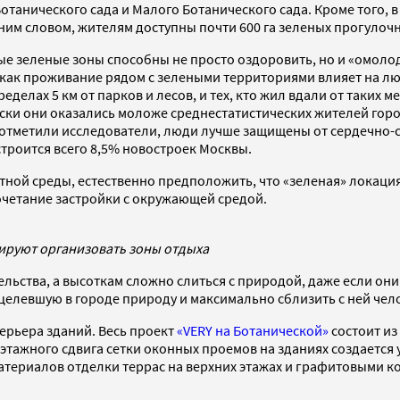
Ботанического сада и Малого Ботанического сада. Кроме того,
ним словом, жителям доступны почти 600 га зеленых прогулочн
ные зеленые зоны способны не просто оздоровить, но и «омоло
 как проживание рядом с зелеными территориями влияет на л
еделах 5 км от парков и лесов, и тех, кто жил вдали от таких 
чески они оказались моложе среднестатистических жителей го
к отметили исследователи, люди лучше защищены от сердечно-с
троится всего 8,5% новостроек Москвы.
ятной среды, естественно предположить, что «зеленая» локаци
очетание застройки с окружающей средой.
ируют организовать зоны отдыха
ельства, а высоткам сложно слиться с природой, даже если он
целевшую в городе природу и максимально сблизить с ней чел
терьера зданий. Весь проект
«VERY на Ботанической»
состоит из
этажного сдвига сетки оконных проемов на зданиях создается 
териалов отделки террас на верхних этажах и графитовыми ко