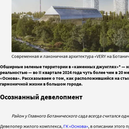
Современная и лаконичная архитектура «VERY на Ботани
Обширные зеленые территории в «каменных джунглях»* — на
реальностью — во II квартале 2024 года чуть более чем в 20
«Основа». Рассказываем о том, как расположившийся на сты
гармоничной жизни в большом городе.
Осознанный девелопмент
Район у Главного Ботанического сада всегда считался од
Девелопер жилого комплекса,
ГК «Основа»
, в описании этого 