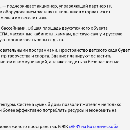
а, — подчеркивает акционер, управляющий партнер ГК
им оборудованием заставят школьников оторваться от
 мешая им веселиться».
с бассейнами. Общая площадь двухэтажного объекта
ПА, массажные кабинеты, хаммам, детскую сауну и русскую
уют организовать зоны отдыха.
азовательными программами. Пространство детского сада будет
тр творчества и спорта. Здание планируют оснастить
стем и коммуникаций, а также следить за безопасностью.
тектуры. Система «умный дом» позволит жителям не только
 и более эффективно потреблять ресурсы и экономить на
овка жилого пространства. В ЖК
«VERY на Ботанической»