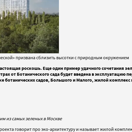
ческой» призвана сблизить высотки с природным окружением
стоящая роскошь. Еще один пример удачного сочетания зеле
 метрах от Ботанического сада будет введена в эксплуатацию 
ке ботанических садов, Большого и Малого, жилой комплекс
ним из самых зеленых в Москве
проекта говорит про эко-архитектуру и называет жилой комплек