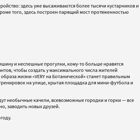
стройство: здесь уже высаживаются более тысячи кустарников и
Кроме того, здесь построен парящий мост протяженностью
 тишину и неспешные прогулки, кому-то больше нравятся
нтов, чтобы создать у максимального числа жителей
о образа жизни «VERY на Ботанической» станет правильным
 тренировок на улице, крытая площадка для мини-футбола и
удут необычные качели, всевозможные городки и горки — все
о, заводить новых друзей.
году.