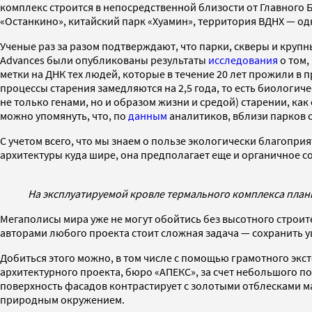
комплекс строится в непосредственной близости от Главного 
«Останкино», китайский парк «Хуамин», территория ВДНХ — од
Ученые раз за разом подтверждают, что парки, скверы и круп
Advances были опубликованы результаты
исследования
о том,
метки на ДНК тех людей, которые в течение 20 лет прожили в пр
процессы старения замедляются на 2,5 года, то есть биологи
не только генами, но и образом жизни и средой) старении, ка
можно упомянуть, что, по
данным
аналитиков, вблизи парков с
С учетом всего, что мы знаем о пользе экологически благопри
архитектуры куда шире, она предполагает еще и органичное с
На эксплуатируемой кровле термального комплекса план
Мегаполисы мира уже не могут обойтись без высотного строит
авторами любого проекта стоит сложная задача — сохранить у
Добиться этого можно, в том числе с помощью грамотного экс
архитектурного проекта, бюро «АПЕКС», за счет небольшого по
поверхность фасадов контрастирует с золотыми отблесками ма
природным окружением.