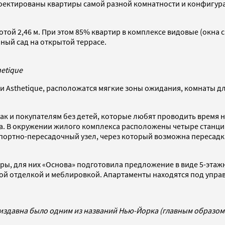
проектированы квартиры самой разной комнатности и конфигура
ой 2,46 м. При этом 85% квартир в комплексе видовые (окна с
ный сад на открытой террасе.
etique
и Asthetique, расположатся мягкие зоны ожидания, комнаты дл
 так и покупателям без детей, которые любят проводить время 
ра. В окружении жилого комплекса расположены четыре станци
портно-пересадочный узел, через который возможна пересадка
ры, для них «Основа» подготовила предложение в виде 5-этажн
ой отделкой и меблировкой. Апартаменты находятся под управл
издавна было одним из названий Нью-Йорка (главным образом