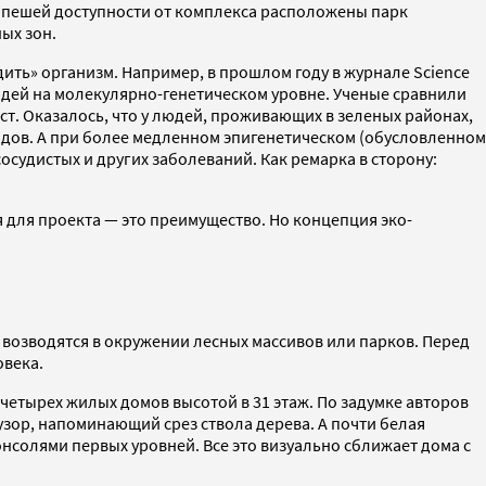
 в пешей доступности от комплекса расположены парк
ых зон.
дить» организм. Например, в прошлом году в журнале Science
юдей на молекулярно-генетическом уровне. Ученые сравнили
мест. Оказалось, что у людей, проживающих в зеленых районах,
родов. А при более медленном эпигенетическом (обусловленном
осудистых и других заболеваний. Как ремарка в сторону:
я для проекта — это преимущество. Но концепция эко-
и возводятся в окружении лесных массивов или парков. Перед
овека.
 четырех жилых домов высотой в 31 этаж. По задумке авторов
узор, напоминающий срез ствола дерева. А почти белая
нсолями первых уровней. Все это визуально сближает дома с