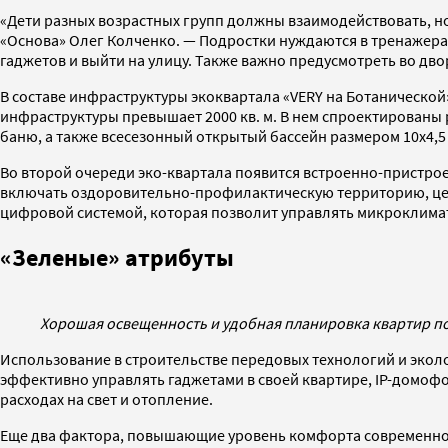
«Дети разных возрастных групп должны взаимодействовать, н
«Основа» Олег Колченко. — Подростки нуждаются в тренажера
гаджетов и выйти на улицу. Также важно предусмотреть во двор
В составе инфраструктуры экоквартала «VERY на Ботаническо
инфраструктуры превышает 2000 кв. м. В нем спроектированы 
баню, а также всесезонный открытый бассейн размером 10x4,5
Во второй очереди эко-квартала появится встроенно-пристрое
включать оздоровительно-профилактическую территорию, цент
цифровой системой, которая позволит управлять микроклимат
«Зеленые» атрибуты
Хорошая освещенность и удобная планировка квартир 
Использование в строительстве передовых технологий и экол
эффективно управлять гаджетами в своей квартире, IP-домофо
расходах на свет и отопление.
Еще два фактора, повышающие уровень комфорта современног