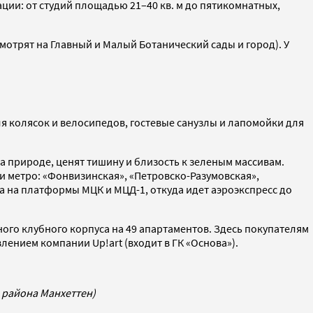
ции: от студий площадью 21–40 кв. м до пятикомнатных,
мотрят на Главный и Малый Ботанический сады и город). У
я колясок и велосипедов, гостевые санузлы и лапомойки для
на природе, ценят тишину и близость к зеленым массивам.
и метро: «Фонвизинская», «Петровско-Разумовская»,
 на платформы МЦК и МЦД-1, откуда идет аэроэкспресс до
ого клубного корпуса на 49 апартаментов. Здесь покупателям
ением компании Up!art (входит в ГК «Основа»).
 района Манхеттен)