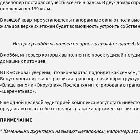
девелопер постарался учесть все эти нюансы. В двух домах с
площадью до 139 кв. м.
В каждой квартире установлены панорамные окна от пола высот
жильцов верхних этажей будет возможность устроить собствен
Интерьер лобби выполнен по проекту дизайн-студии Asth
В лобби, интерьер которых выполнен по проекту дизайн-студи
домашних питомцев.
В ГК «Основа» уверены, что эко-квартал подойдет как семьям,
Бонусом для них станет развитая транспортная инфраструкту
«Владыкино» и «Окружная». Последняя интегрирована в транс
«Шереметьево».
Еще одной целевой аудиторией комплекса могут стать инвесто
предлагаются лоты без отделки, а также апартаменты с чистов
ПРИМЕЧАНИЕ
* Каменными джунглями называют мегаполисы, например, это 