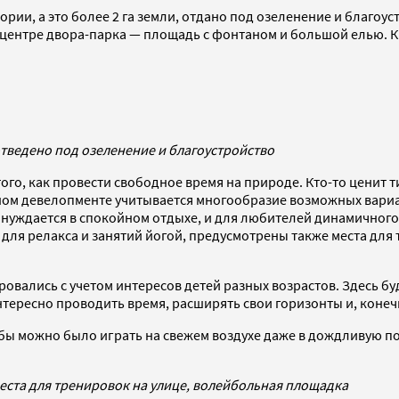
ории, а это более 2 га земли, отдано под озеленение и благоу
В центре двора-парка — площадь с фонтаном и большой елью. 
 отведено под озеленение и благоустройство
того, как провести свободное время на природе. Кто-то ценит
ном девелопменте учитывается многообразие возможных вариа
о нуждается в спокойном отдыхе, и для любителей динамичног
 для релакса и занятий йогой, предусмотрены также места для
ировались с учетом интересов детей разных возрастов. Здесь б
тересно проводить время, расширять свои горизонты и, конечн
бы можно было играть на свежем воздухе даже в дождливую по
еста для тренировок на улице, волейбольная площадка