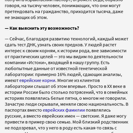
говоря, на тысячу человек, понимающих, что они могут
претендовать на гражданство, приходится тысяча, даже
не знающих об этом.
—
Как выяснить эту возможность?
— Сейчас, благодаря развитию технологий, каждый может
сдать тест ДНК, узнать своих предков. У людей растет
интерес к своим корням, к истории рода, вне зависимости
от практических целей — это мы видим по деятельности
компании «Истоки», входящей в нашу группу. Есть
любопытные данные от известной генетической
лаборатории: примерно 16% людей, сдающих анализы,
имеют
еврейские корни
. Многие из клиентов
лаборатории слышат об этом впервые. Просто в XX веке в
истории России было столько потрясений, что в семейных
историях появлялись белые пятна, о многом не говорили.
Зачастую люди скрывали, меняли свою национальность. В
паспортах вместо
еврейских фамилии
появлялись
русские, а вместо еврейских имен — светские. Я даже могу
привести в пример свою семью. Мой близкий родственник
не подозревал, что у него в роду есть какая-то связь с