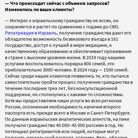
—
Что происходит сейчас с объемом запросов?
Изменились ли ваши клиенты?
— Интерес к израильскому гражданству не иссяк, он
сохраняется и растет по сравнению с годами до СВО.
Репатриация в Израиль
, получение гражданства дают его
обладателю возможность безвизового въезда в 161
государство, доступ к лучшей в мире медицине, к
качественному образованию и обеспечивает проживание
в стране с высоким уровнем жизни. В 2019 году нашими
услугами воспользовалось порядка 800 семей, это
приблизительно 3000 человек. В 2024 году — 1500 семей.
Сейчас среди наших клиентов появились те, кто пытался
самостоятельно пройти процесс получения гражданства в
течение последних трех лет, без консультационной
поддержки, но столкнулись с какими-то сложностями.
Хотя мы предоставляем наши услуги во всех регионах
России, осознанная необходимость наличия второго
паспорта есть прежде всего в Москве и Санкт-Петербурге.
По данным израильских аналитических агентств, на пике
получали гражданство 40 000–45 000 россиян в год. Но
потенциал репатриантов или людей, которые могут
получить израильский паспорт, огромен. Ведь, образно