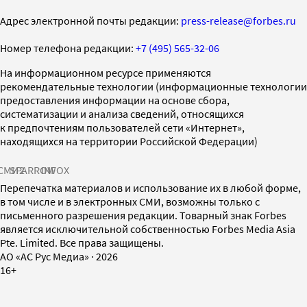
Адрес электронной почты редакции:
press-release@forbes.ru
Номер телефона редакции:
+7 (495) 565-32-06
На информационном ресурсе применяются
рекомендательные технологии (информационные технологии
предоставления информации на основе сбора,
систематизации и анализа сведений, относящихся
к предпочтениям пользователей сети «Интернет»,
находящихся на территории Российской Федерации)
СМИ2
SPARROW
INFOX
Перепечатка материалов и использование их в любой форме,
в том числе и в электронных СМИ, возможны только с
письменного разрешения редакции. Товарный знак Forbes
является исключительной собственностью Forbes Media Asia
Pte. Limited. Все права защищены.
AO «АС Рус Медиа»
·
2026
16+