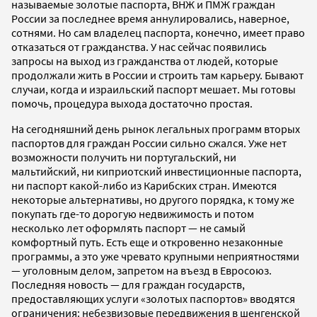
называемые золотые паспорта, ВНЖ и ПМЖ граждан
России за последнее время аннулировались, наверное,
сотнями. Но сам владелец паспорта, конечно, имеет право
отказаться от гражданства. У нас сейчас появились
запросы на выход из гражданства от людей, которые
продолжали жить в России и строить там карьеру. Бывают
случаи, когда и израильский паспорт мешает. Мы готовы
помочь, процедура выхода достаточно простая.
На сегодняшний день рынок легальных программ вторых
паспортов для граждан России сильно сжался. Уже нет
возможности получить ни португальский, ни
мальтийский, ни киприотский инвестиционные паспорта,
ни паспорт какой-либо из Карибских стран. Имеются
некоторые альтернативы, но другого порядка, к тому же
покупать где-то дорогую недвижимость и потом
несколько лет оформлять паспорт — не самый
комфортный путь. Есть еще и откровенно незаконные
программы, а это уже чревато крупными неприятностями
— уголовным делом, запретом на въезд в Евросоюз.
Последняя новость — для граждан государств,
предоставляющих услуги «золотых паспортов» вводятся
ограничения: небезвизовые передвижения в шенгенской