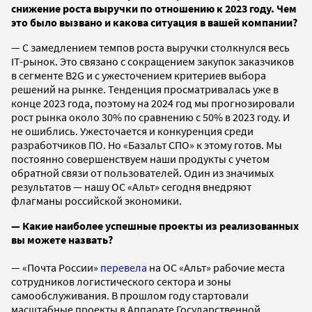
снижение роста выручки по отношению к 2023 году. Чем
это было вызвано и какова ситуация в вашей компании?
— С замедлением темпов роста выручки столкнулся весь
IT-рынок. Это связано с сокращением закупок заказчиков
в сегменте B2G и с ужесточением критериев выбора
решений на рынке. Тенденция просматривалась уже в
конце 2023 года, поэтому на 2024 год мы
прогнозировали
рост рынка около 30% по сравнению с 50% в 2023 году. И
не ошиблись. Ужесточается и конкуренция среди
разработчиков ПО. Но «Базальт СПО» к этому готов. Мы
постоянно совершенствуем наши продукты с учетом
обратной связи от пользователей. Один из значимых
результатов — нашу ОС «Альт» сегодня внедряют
флагманы российской экономики.
— Какие наиболее успешные проекты из реализованных
вы можете назвать?
— «Почта России»
перевела
на ОС «Альт» рабочие места
сотрудников логистического сектора и зоны
самообслуживания. В прошлом году стартовали
масштабные проекты в Аппарате Государственной