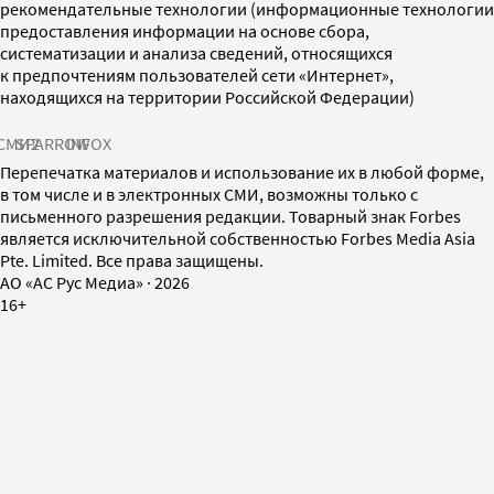
рекомендательные технологии (информационные технологии
предоставления информации на основе сбора,
систематизации и анализа сведений, относящихся
к предпочтениям пользователей сети «Интернет»,
находящихся на территории Российской Федерации)
СМИ2
SPARROW
INFOX
Перепечатка материалов и использование их в любой форме,
в том числе и в электронных СМИ, возможны только с
письменного разрешения редакции. Товарный знак Forbes
является исключительной собственностью Forbes Media Asia
Pte. Limited. Все права защищены.
AO «АС Рус Медиа»
·
2026
16+