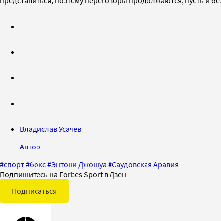
представиться, поэтому переговоры продолжаются, пусть и бе
Владислав Усачев
Автор
#
спорт
#
бокс
#
Энтони Джошуа
#
Саудовская Аравия
Подпишитесь на Forbes Sport в Дзен
Подписаться