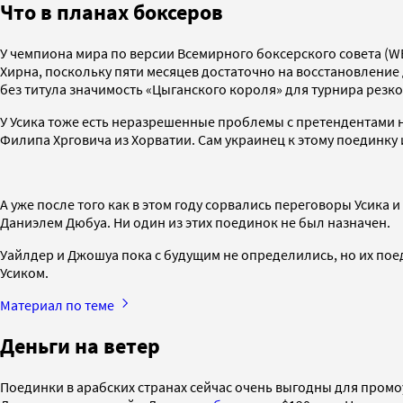
Что в планах боксеров
У чемпиона мира по версии Всемирного боксерского совета (W
Хирна, поскольку пяти месяцев достаточно на восстановление 
без титула значимость «Цыганского короля» для турнира резко
У Усика тоже есть неразрешенные проблемы с претендентами н
Филипа Хрговича из Хорватии. Сам украинец к этому поединку 
А уже после того как в этом году сорвались переговоры Усика
Даниэлем Дюбуа. Ни один из этих поединок не был назначен.
Уайлдер и Джошуа пока с будущим не определились, но их пое
Усиком.
Материал по теме
Деньги на ветер
Поединки в арабских странах сейчас очень выгодны для промо