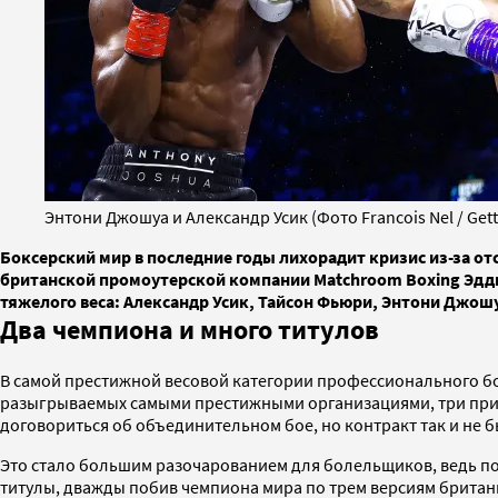
Энтони Джошуа и Александр Усик (Фото Francois Nel / Gett
Боксерский мир в последние годы лихорадит кризис из-за о
британской промоутерской компании Matchroom Boxing Эдди
тяжелого веса: Александр Усик, Тайсон Фьюри, Энтони Джош
Два чемпиона и много титулов
В самой престижной весовой категории профессионального бок
разыгрываемых самыми престижными организациями, три прин
договориться об объединительном бое, но контракт так и не 
Это стало большим разочарованием для болельщиков, ведь по
титулы, дважды побив чемпиона мира по трем версиям британ