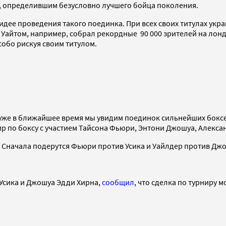
, определившим безусловно лучшего бойца поколения.
 идее проведения такого поединка. При всех своих титулах ук
Уайтом, например, собрал рекордные 90 000 зрителей на лон
собо рискуя своим титулом.
то уже в ближайшее время мы увидим поединок сильнейших бок
р по боксу с участием Тайсона Фьюри, Энтони Джошуа, Алексан
 Сначала подерутся Фьюри против Усика и Уайлдер против Джошу
 Усика и Джошуа Эдди Хирна,
сообщил
, что сделка по турниру 