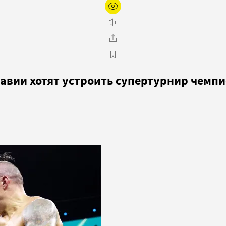
равии хотят устроить супертурнир чемп