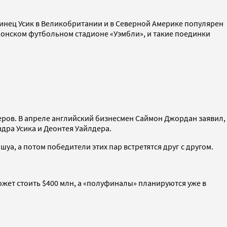
раинец Усик в Великобритании и в Северной Америке популярен
донском футбольном стадионе «Уэмбли», и такие поединки
серов. В апреле английский бизнесмен Саймон Джордан заявил,
дра Усика и Деонтея Уайлдера.
а, а потом победители этих пар встретятся друг с другом.
может стоить $400 млн, а «полуфиналы» планируются уже в