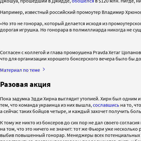
Джошуа, прошедший в Джидде,
обошелся
в $120 млн. Нигде, н
Например, известный российский промоутер Владимир Хрюно
«Но это не гонорар, который делается исходя из промоутерско
дорогая игрушка. Но гонорара в полмиллиарда никогда не суще
Согласен с коллегой и глава промоушена Pravda Хетаг Цопанов
что для организации хорошего боксерского вечера было бы дос
Материал по теме
Разовая акция
Пока задумка Эдди Хирна выглядит утопией. Хирн был одним и
тем, что команда украинца из них вышла,
сославшись
на то, чт
а сейчас таких бойцов четыре, и каждый захочет получить бо
К тому же никто из боксеров до сих пор не дал своего согласия
на том, что это ничего не значит: тот же Фьюри уже несколько
выбив повышенный гонорар. Менеджеры всех потенциальных уч