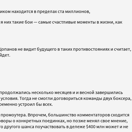
сиком находится в пределах ста миллионов,
ля них такие бои — самые счастливые моменты в жизни, как
 Цопанов не видит будущего в таких противостояниях и считает,
йдет.
 продолжались несколько месяцев и и весной завершились
условия. Тогда не смогли договориться команды двух боксера,
ременно устроил бы всех.
промоутера. Впрочем, большинство комментаторов сходится
еговоры о конкретных поединках, но позже менял свое мнение,
другого шанса поучаствовать в дележе $400 млн может и не