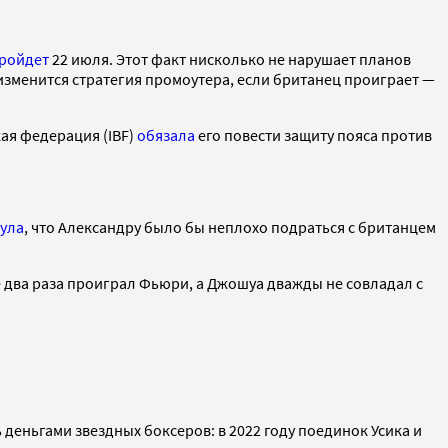
ройдет
22 июля. Этот факт нисколько не нарушает планов
 изменится стратегия промоутера, если британец проиграет —
ая федерация (IBF)
обязала
его повести защиту пояса против
ула
, что Александру было бы неплохо подраться с британцем
е два раза проиграл Фьюри, а Джошуа дважды не совладал с
деньгами звездных боксеров: в 2022 году поединок Усика и