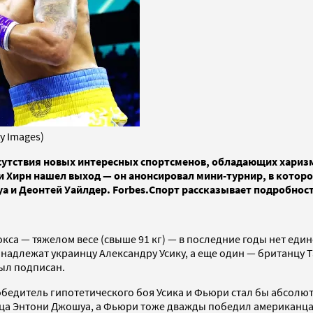
y Images)
тсутствия новых интересных спортсменов, обладающих хариз
 Хирн нашел выход — он анонсировал мини-турнир, в которо
уа и Деонтей Уайлдер. Forbes.Спорт рассказывает подробнос
са — тяжелом весе (свыше 91 кг) — в последние годы нет един
адлежат украинцу Александру Усику, а еще один — британцу 
был подписан.
бедитель гипотетического боя Усика и Фьюри стал бы абсолют
ца Энтони Джошуа, а Фьюри тоже дважды победил американца 