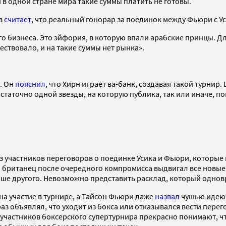
и в одной стране мира такие суммы платить не готовы.
в
считает
, что реальный гонорар за поединок между Фьюри с У
го бизнеса. Это эйфория, в которую впали арабские принцы. Д
ствовало, и на такие суммы нет рынка».
. Он
пояснил
, что Хирн играет ва-банк, создавая такой турнир.
таточно одной звезды, на которую публика, так или иначе, по
з участников переговоров о поединке Усика и Фьюри, которые
о британец после очередного компромисса выдвигал все новые 
льше другого. Невозможно представить расклад, который однов
 на участие в турнире, а Тайсон Фьюри даже
назвал
чушью идею 
 раз объявлял, что уходит из бокса или отказывался вести пер
астников боксерского супертурнира прекрасно понимают, что 