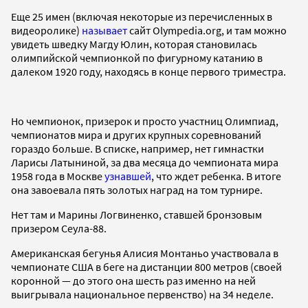
Еще 25 имен (включая некоторые из перечисленных в
видеоролике)
называет
сайт Olympedia.org, и там можно
увидеть шведку Магду Юлин, которая становилась
олимпийской чемпионкой по фигурному катанию в
далеком 1920 году, находясь в конце первого триместра.
Но чемпионок, призерок и просто участниц Олимпиад,
чемпионатов мира и других крупных соревнований
гораздо больше. В списке, например, нет гимнастки
Ларисы Латыниной, за два месяца до чемпионата мира
1958 года в Москве
узнавшей
, что ждет ребенка. В итоге
она завоевала пять золотых наград на том турнире.
Нет там и Марины Логвиненко, ставшей бронзовым
призером Сеула-88.
Американская бегунья Алисия Монтаньо участвовала в
чемпионате США в беге на дистанции 800 метров (своей
коронной — до этого она шесть раз именно на ней
выигрывала национальное первенство) на 34 неделе.