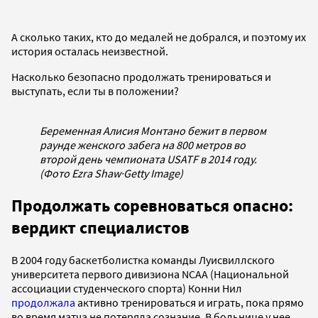
А сколько таких, кто до медалей не добрался, и поэтому их
история осталась неизвестной.
Насколько безопасно продолжать тренироваться и
выступать, если ты в положении?
Беременная Алисия Монтано бежит в первом
раунде женского забега на 800 метров во
второй день чемпионата USATF в 2014 году.
(Фото Ezra Shaw
·
Getty Image)
Продолжать соревноваться опасно:
вердикт специалистов
В 2004 году баскетболистка команды Луисвиллского
университета первого дивизиона NCAA (Национальной
ассоциации студенческого спорта) Конни Нил
продолжала
активно тренироваться и играть, пока прямо
во время матча не потеряла сознание. В больнице у нее