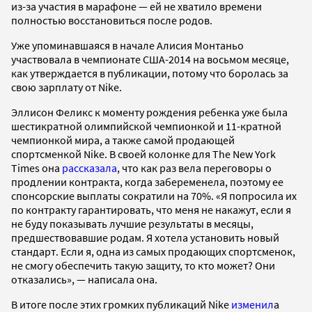
из-за участия в марафоне — ей не хватило времени
полностью восстановиться после родов.
Уже упоминавшаяся в начале Алисия Монтаньо
участвовала в чемпионате США-2014 на восьмом месяце,
как утверждается в публикации, потому что боролась за
свою зарплату от Nike.
Эллисон Феликс к моменту рождения ребенка уже была
шестикратной олимпийской чемпионкой и 11-кратной
чемпионкой мира, а также самой продающей
спортсменкой Nike. В своей колонке для The New York
Times она
рассказала
, что как раз вела переговоры о
продлении контракта, когда забеременела, поэтому ее
спонсорские выплаты сократили на 70%. «Я попросила их
по контракту гарантировать, что меня не накажут, если я
не буду показывать лучшие результаты в месяцы,
предшествовавшие родам. Я хотела установить новый
стандарт. Если я, одна из самых продающих спортсменок,
не смогу обеспечить такую защиту, то кто может? Они
отказались», — написала она.
В итоге после этих громких публикаций Nike
изменил
а