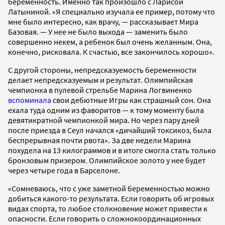
беременность. Именно так произошло с Ларисой
Латыниной. «Я специально изучала ее пример, потому что
мне было интересно, как врачу, — рассказывает Мира
Базовая. — У нее не было выхода — заменить было
совершенно некем, а ребенок был очень желанным. Она,
конечно, рисковала. К счастью, все закончилось хорошо».
С другой стороны, непредсказуемость беременности
делает непредсказуемым и результат. Олимпийская
чемпионка в пулевой стрельбе Марина Логвиненко
вспоминала
свои дебютные Игры как страшный сон. Она
ехала туда одним из фаворитов — к тому моменту была
девятикратной чемпионкой мира. Но через пару дней
после приезда в Сеул начался «дичайший токсикоз, была
беспрерывная почти рвота». За две недели Марина
похудела на 13 килограммов и в итоге смогла стать только
бронзовым призером. Олимпийское золото у нее будет
через четыре года в Барселоне.
«Сомневаюсь, что с уже заметной беременностью можно
добиться какого-то результата. Если говорить об игровых
видах спорта, то любое столкновение может привести к
опасности. Если говорить о сложнокоординационных