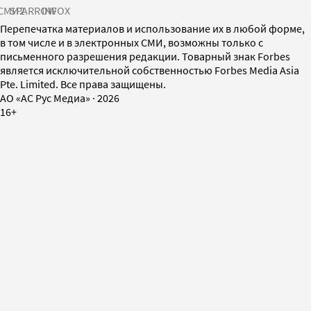
СМИ2
SPARROW
INFOX
Перепечатка материалов и использование их в любой форме,
в том числе и в электронных СМИ, возможны только с
письменного разрешения редакции. Товарный знак Forbes
является исключительной собственностью Forbes Media Asia
Pte. Limited. Все права защищены.
AO «АС Рус Медиа»
·
2026
16+