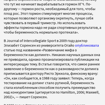
что тут же начинает вырабатываться гормон ХГЧ. По-
другому — гормон роста, необходимый для того, чтобы
плод рос. Этот гормон стимулирует многие процессы,
которые позволяют организму окрепнуть, лучше себя
чувствовать в первый триместр. Но использовать
эффекты гормона надо не ради спортивных результатов, а
чтобы беременность нормально протекала».
В Journal of Intercollegiate Sport в 2009 году доктор
Элизабет Соренсен из университета Огайо
опубликовала
статью под названием «Развенчание мифа о
беременности как допинге». Никаких научных данных она
не приводила, однако проанализировала публикации на
интересующую тему. В статье говорится, что самое раннее
заявление о беременности как о разновидности допинга
приписывается доктору Ристо Эрккола, финскому врачу:
«Он, как сообщается, в 1988 году заявил: Теперь, когда
тестирование на допинг стало рутиной, беременность
стала излюбленным способом получить преимущество
над конкурентами (цитируется по Hamilton, 2006; Maxwell,
2002)», — пишет Соренсен.