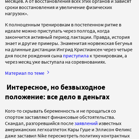
месяцев. А от восстановления всех этих органов и зависят
сроки восстановления и увеличение физических
нагрузок».
К полноценным тренировкам в постепенном ритме в
идеале можно приступать через полгода, когда
закончится активный период лактации. Правда, история
знает и другие примеры. Знаменитая норвежская бегунья
на длинные дистанции Ингрид Кристиансен через четыре
дня после рождения сына
приступила
к тренировкам, а
через месяц уже выступала на соревнованиях.
Материал по теме
Интересное, но безвыходное
положение: все дело в деньгах
Кого-то скрывать беременность и не прощаться со
спортом заставляют финансовые обстоятельства.
Скандал, разгоревшийся после
заявлений
известных
американских легкоатлеток Кары Гуше и Эллисон Феликс
даже заставил Nike пересмотреть политику контрактных