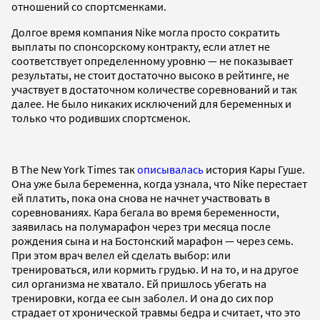
отношений со спортсменками.
Долгое время компания Nike могла просто сократить
выплаты по спонсорскому контракту, если атлет не
соответствует определенному уровню — не показывает
результаты, не стоит достаточно высоко в рейтинге, не
участвует в достаточном количестве соревнований и так
далее. Не было никаких исключений для беременных и
только что родивших спортсменок.
В The New York Times так
описывалась
история Кары Гуше.
Она уже была беременна, когда узнала, что Nike перестает
ей платить, пока она снова не начнет участвовать в
соревнованиях. Кара бегала во время беременности,
заявилась на полумарафон через три месяца после
рождения сына и на Бостонский марафон — через семь.
При этом врач велел ей сделать выбор: или
тренироваться, или кормить грудью. И на то, и на другое
сил организма не хватало. Ей пришлось убегать на
тренировки, когда ее сын заболел. И она до сих пор
страдает от хронической травмы бедра и считает, что это