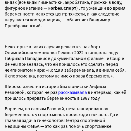
видах (все виды гимнастики, акробатика, прыжки в воду,
фигурное катание —
Forbes.Спорт
) , то у женщин во время
беременности меняется центр тяжести, и как следствие —
нарушается координация», — объясняет Владимир
Преображенский.
Некоторые в таких случаях решаются на аборт.
Олимпийская чемпионка Пекина-2022 в танцах на льду
Габриэла Пападакис в документальном фильме Le Couple
de Feu призналась, что ей пришлось это сделать перед
чемпионатом мира: «Когда я забеременела, я винила себя.
Я спортсменка, поэтому не имею права беременеть».
Широко известна история биатлонистки Анфисы
Резцовой, которая не раз
рассказывала
в интервью, как ей
пришлось прервать беременность в 1987 году.
Впрочем, по словам Базовой, незапланированная
беременность у спортсменок происходит нечасто. Да и
главная задача гинекологов Центра спортивной
медицины ФМБА — это как раз помочь спортсменке