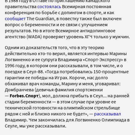
В 1988 году в Оттаве по приглашению канадского
правительства
состоялась
Всемирная постоянная
конференция по борьбе с допингом в спорте, и как
сообщает
The Guardian, в повестку также был включен
вопрос о беременности и ее связи с улучшением
результатов. Но в итоге Всемирное антидопинговое
агентство (WADA) проверяет уровень ХГЧ только у мужчин.
Одним из доказательств того, что в эту теорию
действительно кто-то верил, является интервью Марины
Логвиненко и ее супруга Владимира «Спорт-Экспрессу» в
1996 году, в котором они рассказывали, в том числе, и о
поездке в Сеул-88. «Тогда потребовались 150-процентные
гарантии ее победы на Играх. Короче, нас долго
обхаживал врач команды, Марину и меня, уговаривал:
Домбранчева (девичья фамилия спортсменки
—
Forbes.Спорт
), мол, должна прибыть в Сеул... на ранней
стадии беременности — в этом случае при уровне ее
технической готовности на олимпийском стрельбище
рядом с ней и близко никого не будет», —
рассказывал
Владимир. Чем закончилась для Логвиненко Олимпиада в
Сеуле, мы уже рассказывали.