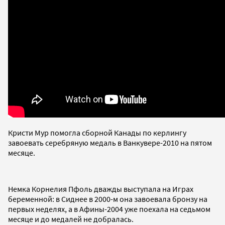
Кристи Мур помогла сборной Канады по керлингу
завоевать серебряную медаль в Ванкувере-2010 на пятом
месяце.
Немка Корнелия Пфоль дважды выступала на Играх
беременной: в Сиднее в 2000-м она завоевала бронзу на
первых неделях, а в Афины-2004 уже поехала на седьмом
месяце и до медалей не добралась.