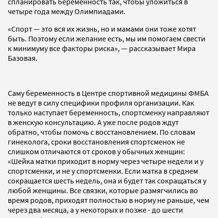
спланировать беременность так, чтобы уложиться в
четыре года между Олимпиадами.
«Спорт — это вся их жизнь, но и мамами они тоже хотят
быть. Поэтому если желание есть, мы им помогаем свести
к минимуму все факторы риска», — рассказывает Мира
Базовая.
Саму беременность в Центре спортивной медицины ФМБА
не ведут в силу специфики профиля организации. Как
только наступает беременность, спортсменку направляют
в женскую консультацию. А уже после родов ждут
обратно, чтобы помочь с восстановлением. По словам
гинеколога, сроки восстановления спортсменок не
слишком отличаются от сроков у обычных женщин:
«Шейка матки приходит в норму через четыре недели и у
спортсменки, и не у спортсменки. Если матка в среднем
сокращается шесть недель, она и будет так сокращаться у
любой женщины. Все связки, которые размягчились во
время родов, приходят полностью в норму не раньше, чем
через два месяца, а у некоторых и позже - до шести