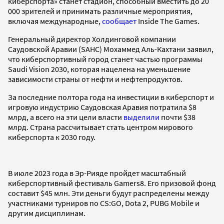
киберспорта» станет стадион, способный вместить до 20
000 зрителей и принимать различные мероприятия,
включая международные,
сообщает
Inside The Games.
Генеральный директор Холдинговой компании
Саудовской Аравии (SAHC) Мохаммед Аль-Кахтани заявил,
что киберспортивный город станет частью программы
Saudi Vision 2030, которая нацелена на уменьшение
зависимости страны от нефти и нефтепродуктов.
За последние полтора года на инвестиции в киберспорт и
игровую индустрию Саудовская Аравия потратила $8
млрд, а всего на эти цели власти
выделили
почти $38
млрд. Страна рассчитывает стать центром мирового
киберспорта к 2030 году.
В июле 2023 года в Эр-Рияде пройдет масштабный
киберспортивный фестиваль Gamers8. Его призовой фонд
составит $45 млн. Эти деньги будут распределены между
участниками турниров по CS:GO, Dota 2, PUBG Mobile и
другим дисциплинам.