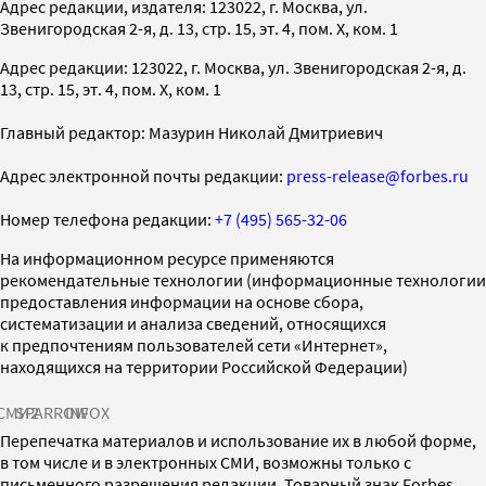
Адрес редакции, издателя: 123022, г. Москва, ул.
Звенигородская 2-я, д. 13, стр. 15, эт. 4, пом. X, ком. 1
Адрес редакции: 123022, г. Москва, ул. Звенигородская 2-я, д.
13, стр. 15, эт. 4, пом. X, ком. 1
Главный редактор: Мазурин Николай Дмитриевич
Адрес электронной почты редакции:
press-release@forbes.ru
Номер телефона редакции:
+7 (495) 565-32-06
На информационном ресурсе применяются
рекомендательные технологии (информационные технологии
предоставления информации на основе сбора,
систематизации и анализа сведений, относящихся
к предпочтениям пользователей сети «Интернет»,
находящихся на территории Российской Федерации)
СМИ2
SPARROW
INFOX
Перепечатка материалов и использование их в любой форме,
в том числе и в электронных СМИ, возможны только с
письменного разрешения редакции. Товарный знак Forbes