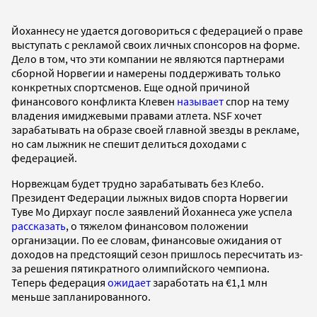
Йоханнесу не удается договориться с федерацией о праве
выступать с рекламой своих личных спонсоров на форме.
Дело в том, что эти компании не являются партнерами
сборной Норвегии и намерены поддерживать только
конкретных спортсменов. Еще одной причиной
финансового конфликта Клевен
называет
спор на тему
владения имиджевыми правами атлета. NSF хочет
зарабатывать на образе своей главной звезды в рекламе,
но сам лыжник не спешит делиться доходами с
федерацией.
Норвежцам будет трудно зарабатывать без Клебо.
Президент Федерации лыжных видов спорта Норвегии
Туве Мо Дирхауг после заявлений Йоханнеса уже успела
рассказать
, о тяжелом финансовом положении
организации. По ее словам, финансовые ожидания от
доходов на предстоящий сезон пришлось пересчитать из-
за решения пятикратного олимпийского чемпиона.
Теперь федерация
ожидает
заработать на €1,1 млн
меньше запланированного.