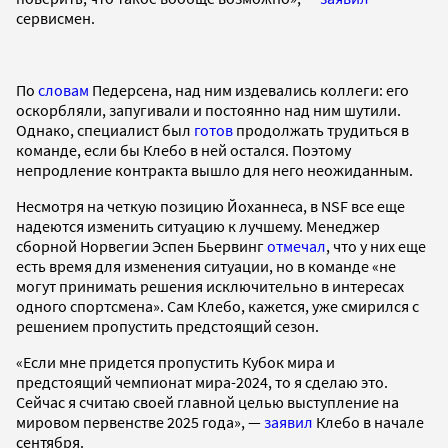
сервисмен.
По
словам
Педерсена, над ним издевались коллеги: его
оскорбляли, запугивали и постоянно над ним шутили.
Однако, специалист был
готов
продолжать трудиться в
команде, если бы Клебо в ней остался. Поэтому
непродление контракта вышло для него неожиданным.
Несмотря на четкую позицию Йоханнеса, в NSF все еще
надеются изменить ситуацию к лучшему. Менеджер
сборной Норвегии Эспен Бьервинг
отмечал
, что у них еще
есть время для изменения ситуации, но в команде «не
могут принимать решения исключительно в интересах
одного спортсмена». Сам Клебо, кажется, уже смирился с
решением пропустить предстоящий сезон.
«Если мне придется пропустить Кубок мира и
предстоящий чемпионат мира-2024, то я сделаю это.
Сейчас я считаю своей главной целью выступление на
мировом первенстве 2025 года», —
заявил
Клебо в начале
сентября.