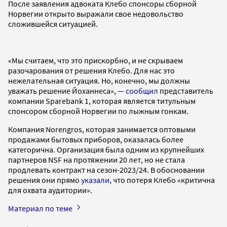
После заявления адвоката Клебо спонсоры сборной
Норвегии открыто выражали свое недовольство
сложившейся ситуацией.
«Мы считаем, что это прискорбно, и не скрываем
разочарования от решения Клебо. Для нас это
нежелательная ситуация. Но, конечно, мы должны
уважать решение Йоханнеса», —
сообщил
представитель
компании Sparebank 1, которая является титульным
спонсором сборной Норвегии по лыжным гонкам.
Компания Norengros, которая занимается оптовыми
продажами бытовых приборов, оказалась более
категорична. Организация была одним из крупнейших
партнеров NSF на протяжении 20 лет, но не стала
продлевать контракт на сезон-2023/24. В обосновании
решения они прямо
указали
, что потеря Клебо «критична
для охвата аудитории».
Материал по теме