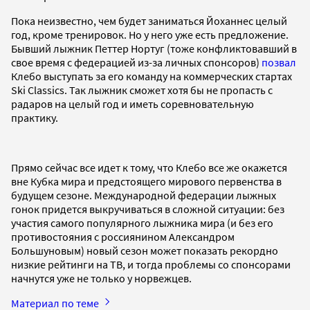
Пока неизвестно, чем будет заниматься Йоханнес целый
год, кроме тренировок. Но у него уже есть предложение.
Бывший лыжник Петтер Нортуг (тоже конфликтовавший в
свое время с федерацией из-за личных спонсоров)
позвал
Клебо выступать за его команду на коммерческих стартах
Ski Classics. Так лыжник сможет хотя бы не пропасть с
радаров на целый год и иметь соревновательную
практику.
Прямо сейчас все идет к тому, что Клебо все же окажется
вне Кубка мира и предстоящего мирового первенства в
будущем сезоне. Международной федерации лыжных
гонок придется выкручиваться в сложной ситуации: без
участия самого популярного лыжника мира (и без его
противостояния с россиянином Александром
Большуновым) новый сезон может показать рекордно
низкие рейтинги на ТВ, и тогда проблемы со спонсорами
начнутся уже не только у норвежцев.
Материал по теме