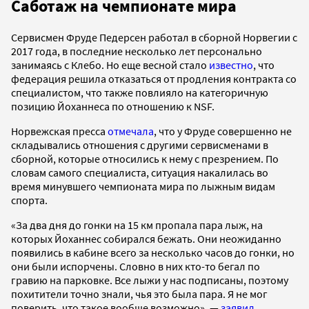
Саботаж на чемпионате мира
Сервисмен Фруде Педерсен работал в сборной Норвегии с
2017 года, в последние несколько лет персонально
занимаясь с Клебо. Но еще весной стало
известно
, что
федерация решила отказаться от продления контракта со
специалистом, что также повлияло на категоричную
позицию Йоханнеса по отношению к NSF.
Норвежская пресса
отмечала
, что у Фруде совершенно не
складывались отношения с другими сервисменами в
сборной, которые относились к нему с презрением. По
словам самого специалиста, ситуация накалилась во
время минувшего чемпионата мира по лыжным видам
спорта.
«За два дня до гонки на 15 км пропала пара лыж, на
которых Йоханнес собирался бежать. Они неожиданно
появились в кабине всего за несколько часов до гонки, но
они были испорчены. Словно в них кто-то бегал по
гравию на парковке. Все лыжи у нас подписаны, поэтому
похитители точно знали, чья это была пара. Я не мог
поверить, что такое вообще возможно», —
заявил