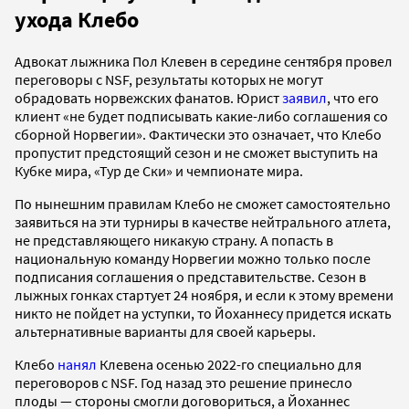
ухода Клебо
Адвокат лыжника Пол Клевен в середине сентября провел
переговоры с NSF, результаты которых не могут
обрадовать норвежских фанатов. Юрист
заявил
, что его
клиент «не будет подписывать какие-либо соглашения со
сборной Норвегии». Фактически это означает, что Клебо
пропустит предстоящий сезон и не сможет выступить на
Кубке мира, «Тур де Ски» и чемпионате мира.
По нынешним правилам Клебо не сможет самостоятельно
заявиться на эти турниры в качестве нейтрального атлета,
не представляющего никакую страну. А попасть в
национальную команду Норвегии можно только после
подписания соглашения о представительстве. Сезон в
лыжных гонках стартует 24 ноября, и если к этому времени
никто не пойдет на уступки, то Йоханнесу придется искать
альтернативные варианты для своей карьеры.
Клебо
нанял
Клевена осенью 2022-го специально для
переговоров с NSF. Год назад это решение принесло
плоды — стороны смогли договориться, а Йоханнес