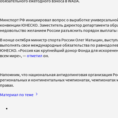
обязательного ежегодного взноса в WADA.
Минспорт РФ инициировал вопрос о выработке универсально
конвенции ЮНЕСКО. Заместитель директор департамента обр
недовольство желанием России разъяснить порядок выплаты вз
В конце октября министр спорта России Олег Матыцин, выступ
выполнять свои международные обязательства по равнодолев
ЮНЕСКО. «Россия как крупнейший донор Фонда для искоренения
всем мире», —
отметил
он.
Напомним, что национальная антидопинговая организация Рос
региональных и континентальных чемпионатах, чемпионатах ми
правах.
Материал по теме