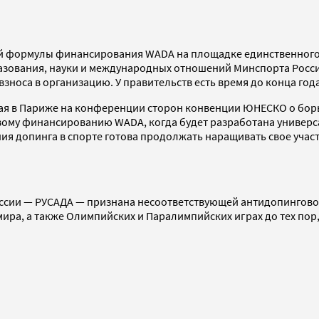
й формулы финансирования WADA на площадке единственного 
азования, науки и международных отношений Минспорта Рос
носа в организацию. У правительств есть время до конца года
ая в Париже на конференции сторон конвенции ЮНЕСКО о борьб
ому финансированию WADA, когда будет разработана универс
 допинга в спорте готова продолжать наращивать свое участие
сии — РУСАДА — признана несоответствующей антидопинговому
ра, а также Олимпийских и Паралимпийских играх до тех пор,