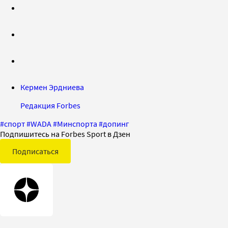
Кермен Эрдниева
Редакция Forbes
#
спорт
#
WADA
#
Минспорта
#
допинг
Подпишитесь на Forbes Sport в Дзен
Подписаться