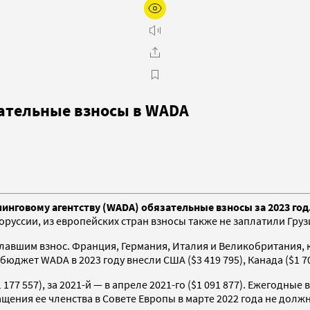
зательные взносы в WADA
нговому агентству (WADA) обязательные взносы за 2023 год.
уссии, из европейских стран взносы также не заплатили Грузия 
лавшим взнос. Франция, Германия, Италия и Великобритания, 
джет WADA в 2023 году внесли США ($3 419 795), Канада ($1 709
 177 557), за 2021-й — в апреле 2021-го ($1 091 877). Ежегодн
ращения ее членства в Совете Европы в марте 2022 года не д