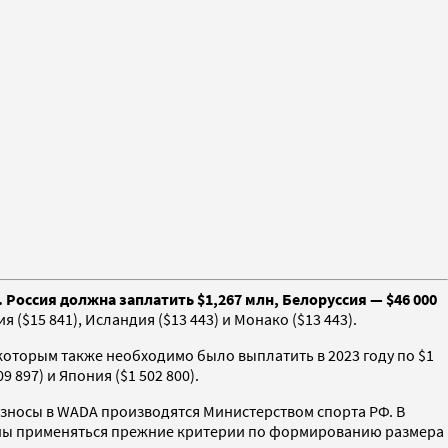
 Россия должна заплатить $1,267 млн, Белоруссия — $46 000
($15 841), Исландия ($13 443) и Монако ($13 443).
которым также необходимо было выплатить в 2023 году по $1
 897) и Япония ($1 502 800).
ые взносы в WADA производятся Министерством спорта РФ. В
олжны применяться прежние критерии по формированию размера