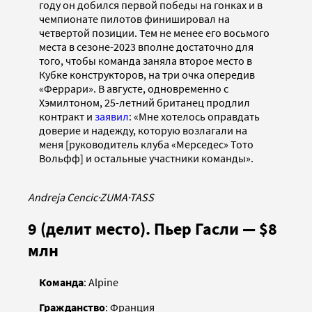
году он добился первой победы на гонках и в
чемпионате пилотов финишировал на
четвертой позиции. Тем не менее его восьмого
места в сезоне-2023 вполне достаточно для
того, чтобы команда заняла второе место в
Кубке конструкторов, на три очка опередив
«Феррари». В августе, одновременно с
Хэмилтоном, 25-летний британец продлил
контракт и
заявил
: «Мне хотелось оправдать
доверие и надежду, которую возлагали на
меня [руководитель клуба «Мерседес» Тото
Вольфф] и остальные участники команды».
Andreja Cencic
·
ZUMA
·
TASS
9 (делит место). Пьер Гасли — $8
млн
Команда
: Alpine
Гражданство
: Франция