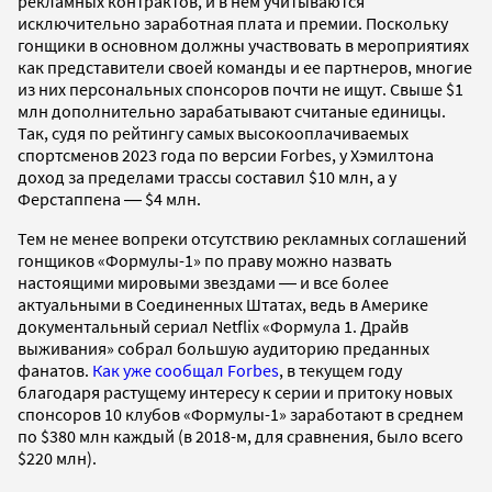
рекламных контрактов, и в нем учитываются
исключительно заработная плата и премии. Поскольку
гонщики в основном должны участвовать в мероприятиях
как представители своей команды и ее партнеров, многие
из них персональных спонсоров почти не ищут. Свыше $1
млн дополнительно зарабатывают считаные единицы.
Так, судя по рейтингу самых высокооплачиваемых
спортсменов 2023 года по версии Forbes, у Хэмилтона
доход за пределами трассы составил $10 млн, а у
Ферстаппена ― $4 млн.
Тем не менее вопреки отсутствию рекламных соглашений
гонщиков «Формулы-1» по праву можно назвать
настоящими мировыми звездами ― и все более
актуальными в Соединенных Штатах, ведь в Америке
документальный сериал Netflix «Формула 1. Драйв
выживания» собрал большую аудиторию преданных
фанатов.
Как уже сообщал Forbes
, в текущем году
благодаря растущему интересу к серии и притоку новых
спонсоров 10 клубов «Формулы-1» заработают в среднем
по $380 млн каждый (в 2018-м, для сравнения, было всего
$220 млн).