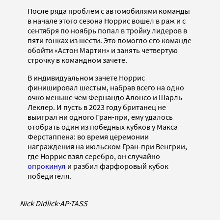
После ряда проблем с автомобилями команды
в начале этого сезона Норрис вошел в раж и с
сентября по ноябрь попал в тройку лидеров в
пяти гонках из шести. Это помогло его команде
обойти «Астон Мартин» и занять четвертую
строчку в командном зачете.
В индивидуальном зачете Норрис
финишировал шестым, набрав всего на одно
очко меньше чем Фернандо Алонсо и Шарль
Леклер. И пусть в 2023 году британец не
выиграл ни одного Гран-при, ему удалось
отобрать один из победных кубков у Макса
Ферстаппена: во время церемонии
награждения на июльском Гран-при Венгрии,
где Норрис взял серебро, он случайно
опрокинул
и разбил фарфоровый кубок
победителя.
Nick Didlick
·
AP
·
TASS