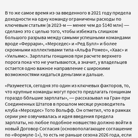
В то же самое время из-за введенного в 2021 году предела
доходности на одну команду ограничены расходы по
ключевым статьям (в 2023-м ― менее чем до $140 млн) ―
сделано это с целью того, чтобы избежать слишком
большого разрыва между самыми успешными командами
вроде «Феррари», «Мерседес» и «Ред Булл» и более
скромными коллективами типа «Альфа Ромео», «Хаас» и
«Уильямс». Зарплаты гонщиков при расчете верхнего
порога пока что не учитываются, а значит, у владельцев
остается одно важное направление с широкими
возможностями кидаться деньгами и дальше.
«Разумеется, сегодня это один из ключевых факторов, то,
что крупные команды могут просто предлагать гонщикам
гораздо бо́льшие зарплаты», ― рассказывал на Гран-при
Соединенных Штатов в прошлом месяце руководитель
клуба «Мерседес» Тото Вольфф. Он отметил, что в рамках
серии уже озвучивалась и идея введения предела
зарплаты, но любое подобное новшество должно войти в
новый Договор Согласия (основополагающее соглашение
по «Формуле-1»), то есть не раньше сезона 2026 года, если