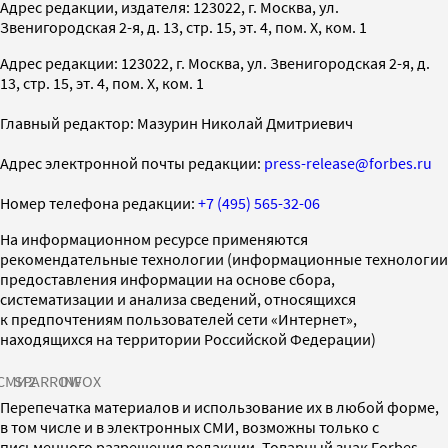
Адрес редакции, издателя: 123022, г. Москва, ул.
Звенигородская 2-я, д. 13, стр. 15, эт. 4, пом. X, ком. 1
Адрес редакции: 123022, г. Москва, ул. Звенигородская 2-я, д.
13, стр. 15, эт. 4, пом. X, ком. 1
Главный редактор: Мазурин Николай Дмитриевич
Адрес электронной почты редакции:
press-release@forbes.ru
Номер телефона редакции:
+7 (495) 565-32-06
На информационном ресурсе применяются
рекомендательные технологии (информационные технологии
предоставления информации на основе сбора,
систематизации и анализа сведений, относящихся
к предпочтениям пользователей сети «Интернет»,
находящихся на территории Российской Федерации)
СМИ2
SPARROW
INFOX
Перепечатка материалов и использование их в любой форме,
в том числе и в электронных СМИ, возможны только с
письменного разрешения редакции. Товарный знак Forbes