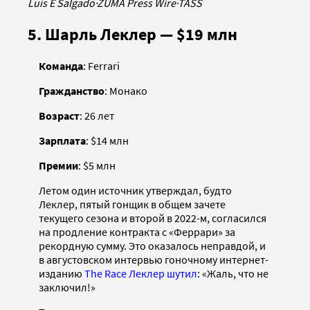
Luis E Salgado
·
ZUMA Press Wire
·
TASS
5. Шарль Леклер — $19 млн
Команда
: Ferrari
Гражданство
: Монако
Возраст
: 26 лет
Зарплата
: $14 млн
Премии
: $5 млн
Летом один источник утверждал, будто
Леклер, пятый гонщик в общем зачете
текущего сезона и второй в 2022-м, согласился
на продление контракта с «Феррари» за
рекордную сумму. Это оказалось неправдой, и
в августовском интервью гоночному интернет-
изданию
The Race Леклер шутил
: «Жаль, что не
заключил!»