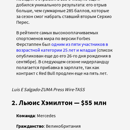
добился уникального результата: его отрыв
больше, чем суммарные 285 баллов, которые
за сезон смог набрать ставший вторым Серхио
Перес.
В рейтинге самых высокооплачиваемых
спортсменов мира по версии Forbes
Ферстаппен был
одним из пяти участников в
возрастной категории 25 лет и младше
(список
опубликован еще до его 26-го дня рождения в
сентябре). В следующем сезоне нидерландцу
полагается прибавка в зарплате, так как
контракт с Red Bull продлен еще на пять лет.
Luis E Salgado
·
ZUMA Press Wire
·
TASS
2. Льюис Хэмилтон — $55 млн
Команда
: Mercedes
Гражданство
: Великобритания