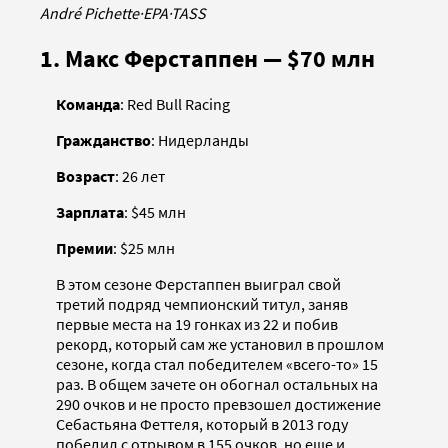
André Pichette
·
EPA
·
TASS
1. Макс Ферстаппен — $70 млн
Команда
: Red Bull Racing
Гражданство
: Нидерланды
Возраст
: 26 лет
Зарплата
: $45 млн
Премии
: $25 млн
В этом сезоне Ферстаппен выиграл свой
третий подряд чемпионский титул, заняв
первые места на 19 гонках из 22 и побив
рекорд, который сам же установил в прошлом
сезоне, когда стал победителем «всего-то» 15
раз. В общем зачете он обогнал остальных на
290 очков и не просто превзошел достижение
Себастьяна Феттеля, который в 2013 году
победил с отрывом в 155 очков, но еще и