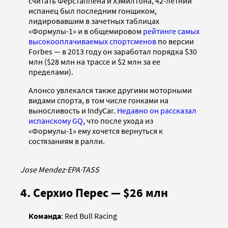
считать Ферстаппена и Хэмилтона, 42-летний
испанец был последним гонщиком,
лидировавшим в зачетных таблицах
«Формулы-1» и в общемировом
рейтинге самых
высокооплачиваемых спортсменов
по версии
Forbes — в 2013 году он заработал порядка $30
млн ($28 млн на трассе и $2 млн за ее
пределами).
Алонсо увлекался также другими моторными
видами спорта, в том числе гонками на
выносливость и IndyCar.
Недавно он рассказал
испанскому GQ
, что после ухода из
«Формулы-1» ему хочется вернуться к
состязаниям в ралли.
Jose Mendez
·
EPA
·
TASS
4. Серхио Перес — $26 млн
Команда
: Red Bull Racing