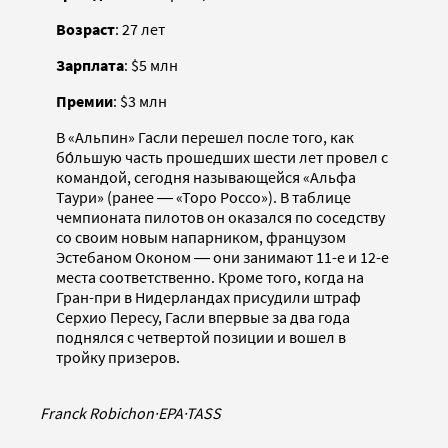
Возраст
: 27 лет
Зарплата
: $5 млн
Премии
: $3 млн
В «Альпин» Гасли перешел после того, как
бо́льшую часть прошедших шести лет провел с
командой, сегодня называющейся «Альфа
Таури» (ранее ― «Торо Россо»). В таблице
чемпионата пилотов он оказался по соседству
со своим новым напарником, французом
Эстебаном Оконом ― они занимают 11-е и 12-е
места соответственно. Кроме того, когда на
Гран-при в Нидерландах присудили штраф
Серхио Пересу, Гасли впервые за два года
поднялся с четвертой позиции и вошел в
тройку призеров.
Franck Robichon
·
EPA
·
TASS