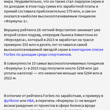
мира. Неудивительно, что он также стал лидером серии и
по доходам: в этом году сумма его заработной платы и
премий составила приблизительно $70 млн, а сам он
оказался наиболее высокооплачиваемым гонщиком
«Формулы-1».
Вершину рейтинга 26-летний Ферстаппен занимает уже
второй сезон подряд, опередив Льюиса Хэмилтона из
«Мерседеса», который в 2023-м заработал на трассе
примерно $55 млн и десять лет оставался самой
высокооплачиваемой звездой серии в
ежегодном списке
Forbes по доходам среди спортсменов
.
В совокупности 10 самых высокооплачиваемых гонщиков
«Формулы-1» в 2023 году получили около $258 млн (до
уплаты налогов) ― это немногим меньше чем $264 млн в
2022-м.
В отличие от рейтинга Forbes по заработкам, к примеру в
футболе
или
НБА
, в перечень «Формулы-1» не входит
вознаграждение от проектов в сфере бизнеса вроде