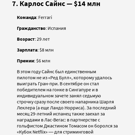
7. Карлос Сайнс — $14 млн
Команда
: Ferrari
Гражданство
: Испания
Возраст
: 29 лет
Зарплата
: $8 млн
Премии
: $6 млн
В этом году Сайнс был единственным
пилотом не из «Ред Булл», которому удалось
выиграть Гран-при. В сентябре он стал
победителем на гонке в Сингапуре и в
индивидуальном зачете занял седьмую
строчку сразу после своего напарника Шарля
Леклера (а еще Ландо Норриса). За последний
месяц 29-летний испанец также заехал за
наградами в Лас-Вегас: в партнерстве с
гольфистом Джастином Томасом он боролся за
«Кубок Netflix» ― для стриминговой