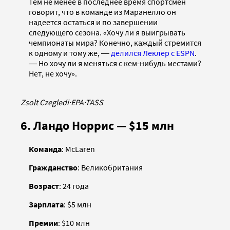
Тем не менее в последнее время спортсмен
говорит, что в команде из Маранелло он
надеется остаться и по завершении
следующего сезона. «Хочу ли я выигрывать
чемпионаты мира? Конечно, каждый стремится
к одному и тому же, ―
делился Леклер с ESPN
.
― Но хочу ли я меняться с кем-нибудь местами?
Нет, не хочу».
Zsolt Czegledi
·
EPA
·
TASS
6. Ландо Норрис — $15 млн
Команда
: McLaren
Гражданство
: Великобритания
Возраст
: 24 года
Зарплата
: $5 млн
Премии
: $10 млн