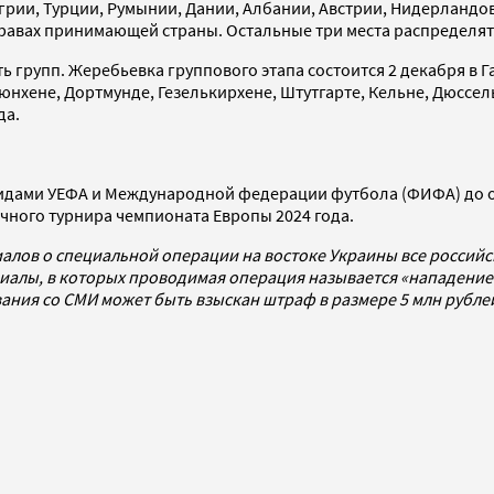
грии, Турции, Румынии, Дании, Албании, Австрии, Нидерландов
правах принимающей страны. Остальные три места распределят
ь групп. Жеребьевка группового этапа состоится 2 декабря в 
Мюнхене, Дортмунде, Гезелькирхене, Штутгарте, Кельне, Дюссе
да.
эгидами УЕФА и Международной федерации футбола (ФИФА) до 
чного турнира чемпионата Европы 2024 года.
алов о специальной операции на востоке Украины все россий
алы, в которых проводимая операция называется «нападением
ования со СМИ может быть взыскан штраф в размере 5 млн рубл