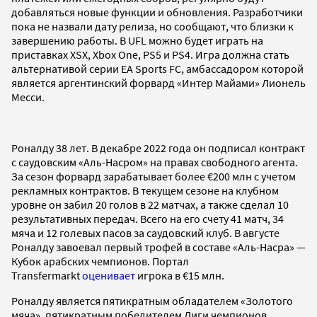
добавляться новые функции и обновления. Разработчики
пока не назвали дату релиза, но сообщают, что близки к
завершению работы. В UFL можно будет играть на
приставках XSX, Xbox One, PS5 и PS4. Игра должна стать
альтернативой серии EA Sports FC, амбассадором которой
является аргентинский форвард «Интер Майами» Лионель
Месси.
Роналду 38 лет. В декабре 2022 года он подписал контракт
с саудовским «Аль-Насром» на правах свободного агента.
За сезон форвард зарабатывает более €200 млн с учетом
рекламных контрактов. В текущем сезоне на клубном
уровне он забил 20 голов в 22 матчах, а также сделал 10
результативных передач. Всего на его счету 41 матч, 34
мяча и 12 голевых пасов за саудовский клуб. В августе
Роналду завоевал первый трофей в составе «Аль-Насра» —
Кубок арабских чемпионов. Портал
Transfermarkt
оценивает
игрока в €15 млн.
Роналду является пятикратным обладателем «Золотого
мяча», пятикратным победителем Лиги чемпионов,