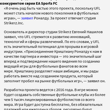
конкурентом серии EA Sports FC
«Я очень рад быть частью этого проекта, поскольку UFL
может стать началом нового поколения в футбольных
играх», —
заявил
Роналду. За проект отвечает студия
Strikerz.Inc.
Основатель и директор студии Strikerz Евгений Нашилов
заявил, что UFL стремится к развитию инноваций,
технологий и сферы развлечений. По его словам, у UFL
есть значительный потенциал для прорыва в игровой
индустрии. «Присоединение Криштиану Роналду к нам в
качестве партнера и инвестора — это значительный шаг
вперед и подтверждение нашего видения по созданию
ведущей игры для футбольных фанатов во всем
мире. Криштиану разделяет наши амбиции, и мы рады
работать вместе над созданием продукта, который
заполнит пробел на рынке футбольных игр», — заявил он.
Разработка проекта ведется с 2016 года. В игре можно
будет создавать собственные футбольные клубы из более
чем 5 тысяч лицензированных футболистов со всего
мира. Игра будет доступна бесплатно, без обязательных
платежей или ежегодных сборов, регулярно будут