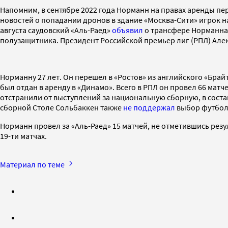
Напомним, в сентябре 2022 года Норманн на правах аренды пе
новостей о попадании дронов в здание «Москва-Сити» игрок на
августа саудовский «Аль-Раед»
объявил
о трансфере Норманна
полузащитника. Президент Российской премьер лиг (РПЛ) Ал
Норманну 27 лет. Он перешел в «Ростов» из английского «Брай
был отдан в аренду в «Динамо». Всего в РПЛ он провел 66 матч
отстранили от выступлений за национальную сборную, в соста
сборной Столе Сольбаккен также
не поддержал
выбор футболи
Норманн провел за «Аль-Раед» 15 матчей, не отметившись резу
19-ти матчах.
Материал по теме