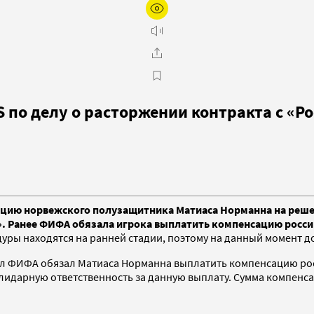
 по делу о расторжении контракта с «Р
ляцию норвежского полузащитника Матиаса Норманна на ре
м». Ранее ФИФА обязала игрока выплатить компенсацию росс
едуры находятся на ранней стадии, поэтому на данный момент
нал ФИФА обязал Матиаса Норманна выплатить компенсацию рос
лидарную ответственность за данную выплату. Сумма компенса