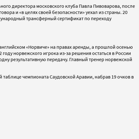
ного директора московского клуба Павла Пивоварова, после
вора и «в целях своей безопасности» уехал из страны. 20
ународный трансферный сертификат по переходу
 в английском «Норвиче» на правах аренды, а прошлой осенью
22 году норвежского игрока из-за решения остаться в России
л одну результативную передачу. Главный тренер норвежской
й таблице чемпионата Саудовской Аравии, набрав 19 очков в