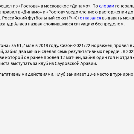
решел из «Ростова» в московское «Динамо». По
словам
генераль
правил в «Динамо» и «Ростов» уведомление о расторжении дого
. Российский футбольный союз (РФС)
отказался
выдавать межд
ександр Алаев назвал сложившуюся ситуацию беспределом.
тона» за €1,7 млн в 2019 году. Сезон-2021/22 норвежец провел
ей, забил два мяча и сделал семь результативных передач. В 20
ве которой он ранее провел 12 матчей, забил один гол и отда
ста выступать за клуб из Саудовской Аравии.
льтативными действиями. Клуб занимает 13-е место в турнирно