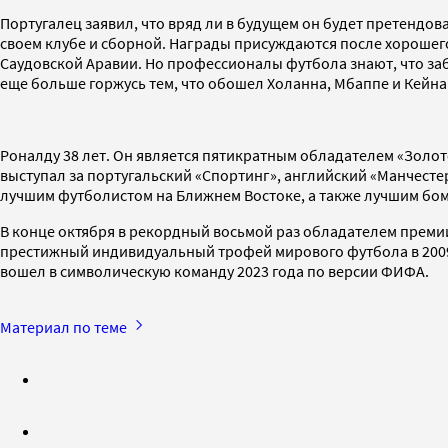
Португалец заявил, что вряд ли в будущем он будет претендова
своем клубе и сборной. Награды присуждаются после хорошего се
Саудовской Аравии. Но профессионалы футбола знают, что заби
еще больше горжусь тем, что обошел Холанна, Мбаппе и Кейна»
Роналду 38 лет. Он является пятикратным обладателем «Золо
выступал за португальский «Спортинг», английский «Манчесте
лучшим футболистом на Ближнем Востоке, а также лучшим бомба
В конце октября в рекордный восьмой раз обладателем преми
престижный индивидуальный трофей мирового футбола в 2009, 20
вошел в символическую команду 2023 года по версии ФИФА.
Материал по теме