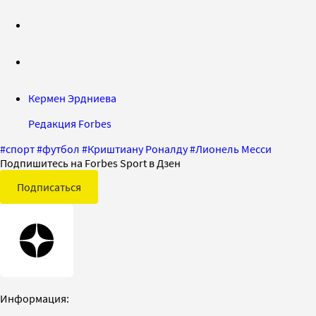
Кермен Эрдниева
Редакция Forbes
#
спорт
#
футбол
#
Криштиану Роналду
#
Лионель Месси
Подпишитесь на Forbes Sport в Дзен
Подписаться
Информация: