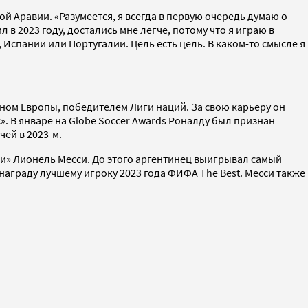
ой Аравии. «Разумеется, я всегда в первую очередь думаю о
 в 2023 году, достались мне легче, потому что я играю в
Испании или Португалии. Цель есть цель. В каком-то смысле я
ном Европы, победителем Лиги наций. За свою карьеру он
. В январе на Globe Soccer Awards Роналду был признан
ей в 2023-м.
и» Лионель Месси. До этого аргентинец выигрывал самый
 награду лучшему игроку 2023 года ФИФА The Best. Месси также