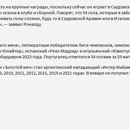
ть на крупные награды, поскольку сейчас он играет в Саудовск
зона в клубе и сборной. Говорят, что 54 гола, которые я забил
вать голы сложно, будь то в Саудовской Аравии или в Италии, 
, — заявил Роналду.
того мяча», пятикратным победителем Лиги чемпионов, чемпио
р Юнайтед», испанский «Реал Мадрид» и итальянский «Ювентус»
рдиром 2023 года. Португалец отметился 54 голами за 59 матч
и «Золотой мяч» стал аргентинский нападающий «Интер Майам
10, 2011, 2012, 2015, 2019 и 2021 годах. В январе он получил