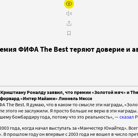
ремия ФИФА The Best теряют доверие и а
 Криштиану Роналду заявил, что премии «Золотой мяч» и T
 форвард «Интер Майами» Лионель Месси
 The Best. Я думаю, что в каком-то смысле эти награды, «Золо
пе этого не заслужили. Я просто больше не верю в эти награды. 
шему бомбардиру года, потому что это реальность», —
сказал
Р
03 года, когда начал выступать за «Манчестер Юнайтед». Всего 
». В прошлом году он впервые с 2003 года не вошел в число пр