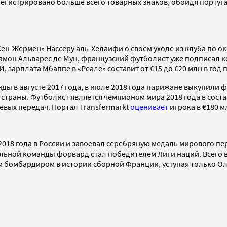
регистрировано больше всего товарных знаков, обойдя португ
ен-Жермен» Нассеру аль-Хелаифи о своем уходе из клуба по о
 Рамон Альварес де Мун, французский футболист уже подписал
, зарплата Мбаппе в «Реале» составит от €15 до €20 млн в год 
нды в августе 2017 года, в июле 2018 года парижане выкупили 
траны. Футболист является чемпионом мира 2018 года в соста
левых передач. Портал Transfermarkt
оценивает
игрока в €180 м
18 года в России и завоевал серебряную медаль мирового перв
альной команды форвард стал победителем Лиги наций. Всего в
им бомбардиром в истории сборной Франции, уступая только Оли