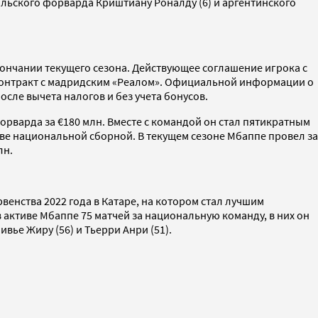
альского форварда Криштиану Роналду (6) и аргентинского
кончании текущего сезона. Действующее соглашение игрока с
 контракт с мадридским «Реалом». Официальной информации о
после вычета налогов и без учета бонусов.
форварда за €180 млн. Вместе с командой он стал пятикратным
ве национальной сборной. В текущем сезоне Мбаппе провел за
лн.
енства 2022 года в Катаре, на котором стал лучшим
 активе Мбаппе 75 матчей за национальную команду, в них он
вье Жиру (56) и Тьерри Анри (51).