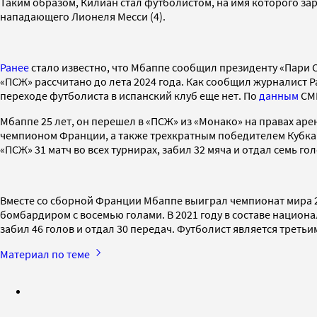
Таким образом, Килиан стал футболистом, на имя которого за
нападающего Лионеля Месси (4).
Ранее
стало известно, что Мбаппе сообщил президенту «Пари С
«ПСЖ» рассчитано до лета 2024 года. Как сообщил журналист
переходе футболиста в испанский клуб еще нет. По
данным
СМИ
Мбаппе 25 лет, он перешел в «ПСЖ» из «Монако» на правах аре
чемпионом Франции, а также трехкратным победителем Кубка с
«ПСЖ» 31 матч во всех турнирах, забил 32 мяча и отдал семь го
Вместе со сборной Франции Мбаппе выиграл чемпионат мира 20
бомбардиром с восемью голами. В 2021 году в составе национ
забил 46 голов и отдал 30 передач. Футболист является треть
Материал по теме