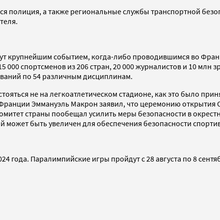
ся полиция, а также региональные службы транспортной безоп
теля.
нут крупнейшим событием, когда-либо проводившимся во Фран
000 спортсменов из 206 стран, 20 000 журналистов и 10 млн зр
ований по 54 различным дисциплинам.
ояться не на легкоатлетическом стадионе, как это было прин
 Франции Эммануэль Макрон заявил, что церемонию открытия О
омитет страны пообещал усилить меры безопасности в окрестн
ий может быть увеличен для обеспечения безопасности спорти
24 года. Паралимпийские игры пройдут с 28 августа по 8 сентя