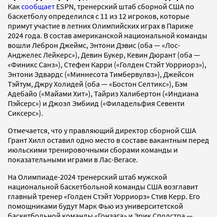
Как
сообщает
ESPN, тренерский штаб сборной США по
баскетболу определился с 11 из 12 игроков, которые
примут участие в летних Олимпийских играх в Париже
2024 года. В состав американской национальной команды
вошли Леброн Джеймс, Энтони Дэвис (оба — «Лос-
Анджелес Лейкерс»), Девин Букер, Кевин Дюрант (оба —
«Финикс Санз»), Стефен Карри («Голден Стэйт Уорриорз»),
Энтони Эдвардс («Миннесота Тимбервулвз»), Джейсон
Тэйтум, Джру Холидей (оба — «Бостон Селтикс»), Бэм
Адебайо («Майами Хит»), Тайриз Халибертон («Индиана
Пэйсерс») и Джоэл Эмбиид («Филадельфия Севенти
Сиксерс»).
Отмечается, что у правляющий директор сборной США
Грант Хилл оставил одно место в составе вакантным перед
июльскими тренировочными сборами команды и
показательными играми в Лас-Вегасе.
На Олимпиаде-2024 тренерский штаб мужской
национальной баскетбольной команды США возглавит
главный тренер «Голден Стэйт Уорриорз» Стив Керр. Его
помощниками будут Марк Фью из университетской
баскетбольной команды «Гонзага» и Эрик Сполстра —