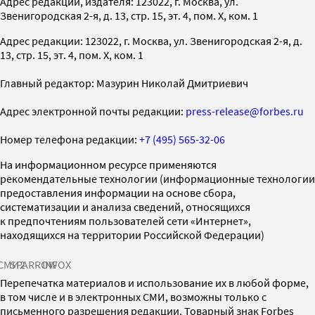
Адрес редакции, издателя: 123022, г. Москва, ул.
Звенигородская 2-я, д. 13, стр. 15, эт. 4, пом. X, ком. 1
Адрес редакции: 123022, г. Москва, ул. Звенигородская 2-я, д.
13, стр. 15, эт. 4, пом. X, ком. 1
Главный редактор: Мазурин Николай Дмитриевич
Адрес электронной почты редакции:
press-release@forbes.ru
Номер телефона редакции:
+7 (495) 565-32-06
На информационном ресурсе применяются
рекомендательные технологии (информационные технологии
предоставления информации на основе сбора,
систематизации и анализа сведений, относящихся
к предпочтениям пользователей сети «Интернет»,
находящихся на территории Российской Федерации)
СМИ2
SPARROW
INFOX
Перепечатка материалов и использование их в любой форме,
в том числе и в электронных СМИ, возможны только с
письменного разрешения редакции. Товарный знак Forbes