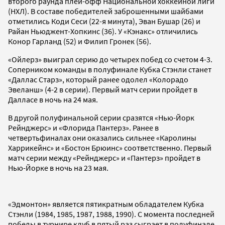
второго раунда плей-офф Национальной хоккейной лиги
(НХЛ). В составе победителей заброшенными шайбами
отметились Коди Сеси (22-я минута), Эван Бушар (26) и
Райан Ньюджент-Хопкинс (36). У «Кэнакс» отличились
Конор Гарланд (52) и Филип Гронек (56).
«Ойлерз» выиграл серию до четырех побед со счетом 4-3.
Соперником команды в полуфинале Кубка Стэнли станет
«Даллас Старз», который ранее одолел «Колорадо
Эвеланш» (4-2 в серии). Первый матч серии пройдет в
Далласе в ночь на 24 мая.
В другой полуфинальной серии сразятся «Нью-Йорк
Рейнджерс» и «Флорида Пантерз». Ранее в
четвертьфиналах они оказались сильнее «Каролины
Харрикейнс» и «Бостон Брюинс» соответственно. Первый
матч серии между «Рейнджерс» и «Пантерз» пройдет в
Нью-Йорке в ночь на 23 мая.
«Эдмонтон» является пятикратным обладателем Кубка
Стэнли (1984, 1985, 1987, 1988, 1990). С момента последней
победы в турнире клуб в пятый раз сыграет в полуфинале,