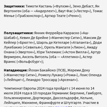
Защитники:
Тимоти Кастань («Фулхэм»), Зено Дебаст, Ян
Вертонген (оба — «Андерлехт»), Ваут Фас («Лестер»), Томас
Менье («Трабзонспор»), Артюр Теате («Ренн»);
Полузащитники:
Янник Феррейра Карраско («Аш-
Шабаб»), Кевин Де Брейне («Манчестер Сити»), Максим Де
Кейпер («Брюгге»), Шарль де Кетеларе («Аталанта»), Доди
Лукебакио («Севилья»), Орель Мангаля («Лион»), Амаду
Онана («Эвертон»), Юри Тилеманс («Астон Вилла»), Артур
Вермерен, Аксель Витсель (оба — «Атлетико»), Астер
Вранкс («Вольфсбург»);
Нападающие:
Йохан Бакайоко (ПСВ), Жереми Доку
(«Манчестер Сити»), Ромелу Лукаку («Рома»), Лоис Опенда
(«Лейпциг»), Леандро Троссард («Арсенал»).
Чемпионат Европы 2024 года пройдет с 14 июня по 14
июля 2024 года в 10 городах Германии: Берлине, Гамбурге,
Гельзенкирхене, Дортмунде, Дюссельдорфе, Кельне,
Лейпциге, Мюнхене, Франкфурте и Штутгарте. Участие в