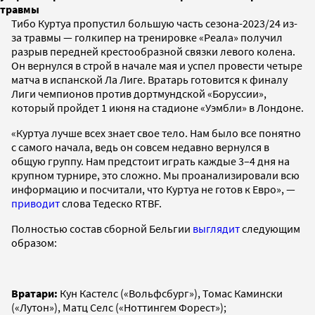
травмы
Тибо Куртуа пропустил большую часть сезона-2023/24 из-
за травмы — голкипер на тренировке «Реала» получил
разрыв передней крестообразной связки левого колена.
Он вернулся в строй в начале мая и успел провести четыре
матча в испанской Ла Лиге. Вратарь готовится к финалу
Лиги чемпионов против дортмундской «Боруссии»,
который пройдет 1 июня на стадионе «Уэмбли» в Лондоне.
«Куртуа лучше всех знает свое тело. Нам было все понятно
с самого начала, ведь он совсем недавно вернулся в
общую группу. Нам предстоит играть каждые 3–4 дня на
крупном турнире, это сложно. Мы проанализировали всю
информацию и посчитали, что Куртуа не готов к Евро», —
приводит
слова Тедеско RTBF.
Полностью состав сборной Бельгии
выглядит
следующим
образом:
Вратари:
Кун Кастелс («Вольфсбург»), Томас Камински
(«Лутон»), Матц Селс («Ноттингем Форест»);