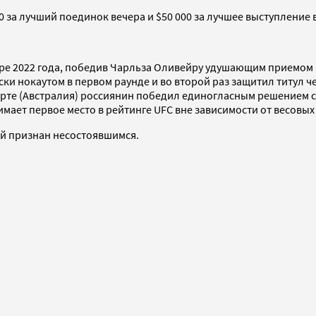
0 за лучший поединок вечера и $50 000 за лучшее выступление 
ябре 2022 года, победив Чарльза Оливейру удушающим приемом в
и нокаутом в первом раунде и во второй раз защитил титул че
Перте (Австралия) россиянин победил единогласным решением су
ает первое место в рейтинге UFC вне зависимости от весовых 
бой признан несостоявшимся.