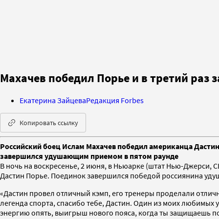
Махачев победил Порье и в третий раз
Екатерина Зайцева
Редакция Forbes
Копировать ссылку
Российский боец Ислам Махачев победил американца Дастина
завершился удушающим приемом в пятом раунде
В ночь на воскресенье, 2 июня, в Ньюарке (штат Нью-Джерси, 
Дастин Порье. Поединок завершился победой россиянина уду
«Дастин провел отличный кэмп, его тренеры проделали отличн
легенда спорта, спасибо тебе, Дастин. Один из моих любимых уд
энергию опять, выигрыш нового пояса, когда ты защищаешь поя