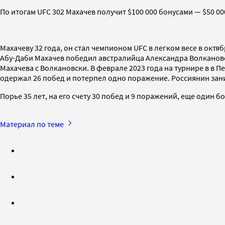
По итогам UFC 302 Махачев получит $100 000 бонусами — $50 00
Махачеву 32 года, он стал чемпионом UFC в легком весе в окт
Абу-Даби Махачев победил австралийца Александра Волкановск
Махачева с Волкановски. В феврале 2023 года на турнире в в 
одержал 26 побед и потерпел одно поражение. Россиянин заним
Порье 35 лет, на его счету 30 побед и 9 поражений, еще один 
Материал по теме