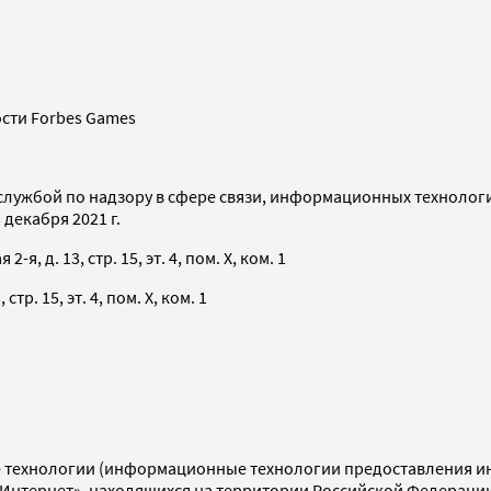
сти Forbes Games
службой по надзору в сфере связи, информационных технолог
декабря 2021 г.
я, д. 13, стр. 15, эт. 4, пом. X, ком. 1
тр. 15, эт. 4, пом. X, ком. 1
технологии (информационные технологии предоставления инф
«Интернет», находящихся на территории Российской Федераци